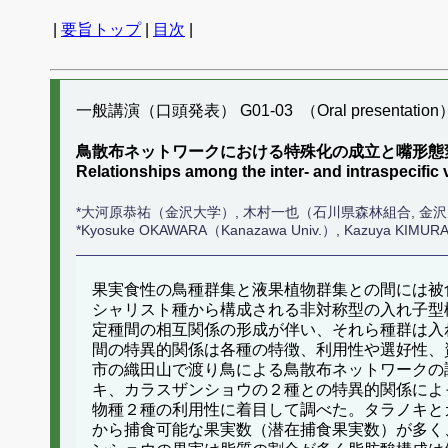
|
要旨トップ
|
目次
|
一般講演（口頭発表） G01-03 （Oral presentation
鳥散布ネットワークにおける特殊化の成立と嘴形態
Relationships among the inter- and intraspecific
*大河原恭祐（金沢大学）, 木村一也（石川県森林組合, 金
*Kyosuke OKAWARA（Kanazawa Univ.）, Kazuya KIMURA（F
果実食性の鳥種群集と液果植物群集との間には被
シャリスト種から構成される非対称型の入れ子型構造
定種間の相互関係の形成が伴い、それら種群は入
間の特異的関係は各種の特徴、利用性や選好性、
市の織田山で渡り鳥による鳥散布ネットワークの
キ、カラスザンショウの２種との特異的関係によ
物種２種の利用性に着目して調べた。タラノキと
から捕食可能な果実数（潜在捕食果実数）が多く