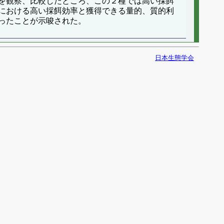
を観察、比較したところ、この２種では高い採餌
における高い採餌効率と獲得できる量的、質的利
ったことが示唆された。
日本生態学会