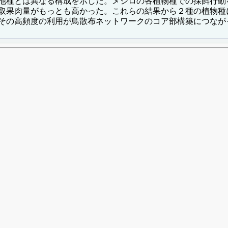
他種とは異なる構成を示した。メジロの各植物種での採餌行動
取果肉量がもっとも高かった。これらの結果から２種の植物種
その高頻度の利用が鳥散布ネットワークのコア部構築につなが