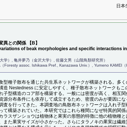
日本
）
変異との関係 【B】
 variations of beak morphologies and specific interactions
沢大学）, 亀井夢乃（金沢大学）, 佐藤文男（山階鳥類研究所）
oresty assoc. Ishikawa Pref., Kanazawa Univ.）, Yumeno KAMEI
食型種子散布を通じた共生系ネットワークが構築される。多く
 Nestedness に安定しやすく、種子散布ネットワーク
れ子型構造のコア部を構築する。一般には密度が高く、相互関
資源分布条件にも依存して成立するため、密度のみが要因になる
調査を行ってきた。本調査地の鳥散布ネットワークは入れ子型
って構築されていた。本研究ではこれら種間になぜ特異的関係
カラスザンショウは植物体と果実の形態的特徴に他の植物種と
、また果実サイズが小さかった。さらにタラノキの果実は繊維