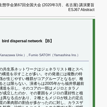
生態学会第67回全国大会 (2020年3月、名古屋) 講演要旨
ESJ67 Abstract
 in bird dispersal network 【B】
（Kanazawa Univ.）, Fumio SATOH（Yamashina Ins.）
の共生系ネットワークはジェネラリスト種とスペ
もこの構造を示すことが多い。その発達には複数の特
係が生じやすい種群がコアグループとなるが、種
とは限らない。演者らは2005年から福井県越前
構造を示し、そのコアの一部はメジロとタラノ
が成立したのか、その要因をメジロの選好性と植
は異なる点があり、２種ともメジロが枝上の定点
質の果肉部の割合が多かったのに対し、カラスザ