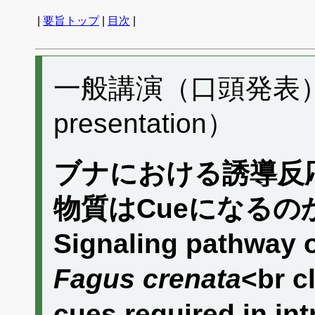
|
要旨トップ
|
目次
|
一般講演（口頭発表） G
presentation）
ブナにおける誘導反
物質はCueになるの
Signaling pathway 
Fagus crenata
<br cl
cues required in int