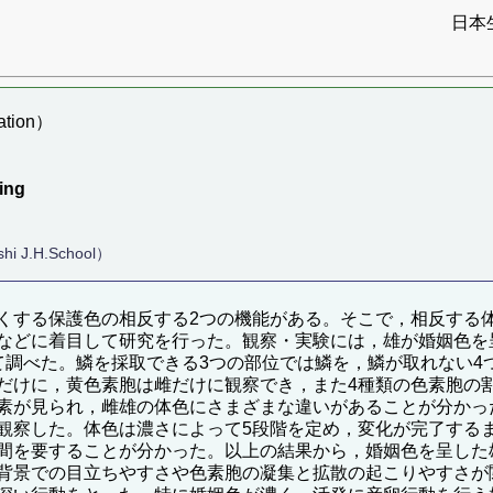
日本
tion）
ling
hi J.H.School）
くする保護色の相反する2つの機能がある。そこで，相反する
などに着目して研究を行った。観察・実験には，雄が婚姻色を
て調べた。鱗を採取できる3つの部位では鱗を，鱗が取れない4
だけに，黄色素胞は雌だけに観察でき，また4種類の色素胞の
素が見られ，雌雄の体色にさまざまな違いがあることが分かっ
観察した。体色は濃さによって5段階を定め，変化が完了する
間を要することが分かった。以上の結果から，婚姻色を呈した
背景での目立ちやすさや色素胞の凝集と拡散の起こりやすさが