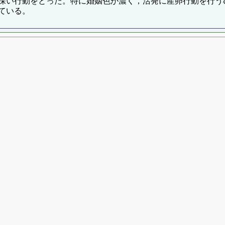
深い行動をとった。特に婚姻色が濃く，活発に産卵行動を行う
ている。