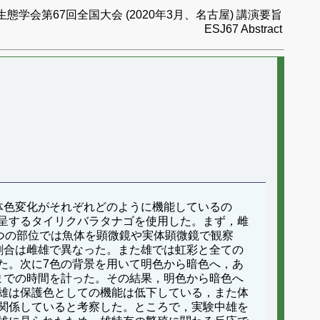
生態学会第67回全国大会 (2020年3月、名古屋) 講演要旨
ESJ67 Abstract
体色変化がそれぞれどのように機能しているの
呈するタイリクバラタナゴを使用した。まず，雌
つの部位では魚体を顕微鏡や実体顕微鏡で観察
割合は雌雄で異なった。また雄では虹彩と全ての
た。次に7色の背景を用いて明色から暗色へ，あ
までの時間を計った。その結果，明色から暗色へ
雄は保護色としての機能は低下している，また体
関係していると考察した。ところで，実験中雄を