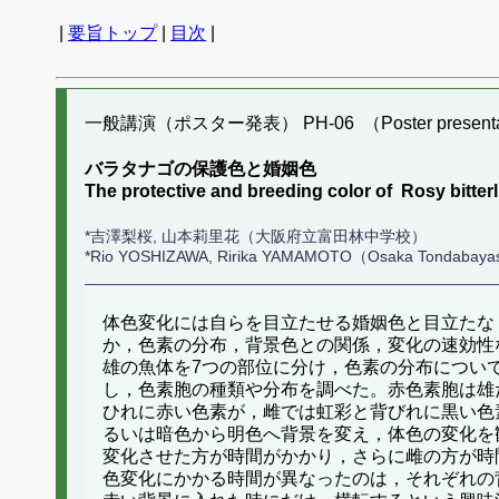
|
要旨トップ
|
目次
|
一般講演（ポスター発表） PH-06 （Poster presenta
バラタナゴの保護色と婚姻色
The protective and breeding color of Rosy bitter
*吉澤梨桜, 山本莉里花（大阪府立富田林中学校）
*Rio YOSHIZAWA, Ririka YAMAMOTO（Osaka Tondabayas
体色変化には自らを目立たせる婚姻色と目立たな
か，色素の分布，背景色との関係，変化の速効性
雄の魚体を7つの部位に分け，色素の分布につい
し，色素胞の種類や分布を調べた。赤色素胞は雄
ひれに赤い色素が，雌では虹彩と背びれに黒い色
るいは暗色から明色へ背景を変え，体色の変化を
変化させた方が時間がかかり，さらに雌の方が時
色変化にかかる時間が異なったのは，それぞれの