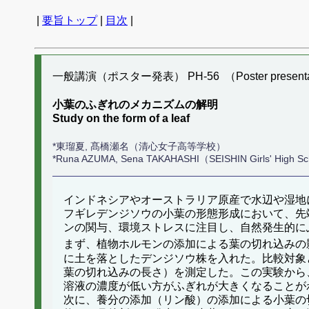
|
要旨トップ
|
目次
|
一般講演（ポスター発表） PH-56 （Poster presenta
小葉のふぎれのメカニズムの解明
Study on the form of a leaf
*東瑠夏, 髙橋瀬名（清心女子高等学校）
*Runa AZUMA, Sena TAKAHASHI（SEISHIN Girls' High S
インドネシアやオーストラリア原産で水辺や湿地
フギレデンジソウの小葉の形態形成において、先
ンの関与、環境ストレスに注目し、自然発生的に
まず、植物ホルモンの添加による葉の切れ込みの
に土を落としたデンジソウ株を入れた。比較対象
葉の切れ込みの長さ）を測定した。この実験から
溶液の濃度が低い方がふぎれが大きくなることが
次に、養分の添加（リン酸）の添加による小葉の