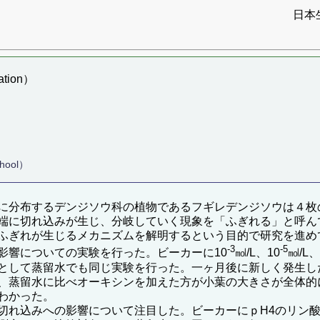
日本
tion）
chool）
に分布するデンジソウ科の植物であるフギレデンジソウは４枚
端に切れ込みが生じ、分岐していく現象を「ふぎれる」と呼ん
ふぎれが生じるメカニズムを解明するという目的で研究を進め
-3
-5
影響についての実験を行った。ビーカーに10
㏖/L、10
㏖/L、
として蒸留水でも同じ実験を行った。一ヶ月後に新しく発生し
、蒸留水に比べオーキシンを加えた方が小葉の大きさが全体的
わかった。
切れ込みへの影響について注目した。ビーカーにｐH4のリン