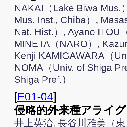
NAKAI（Lake Biwa Mus.）,
Mus. Inst., Chiba）, M
Nat. Hist.）, Ayano ITOU（
MINETA（NARO）, Kazum
Kenji KAMIGAWARA（Univ.
NOMA（Univ. of Shiga Pre
Shiga Pref.）
[
E01-04
]
侵略的外来種アライグ
井上英治, 長谷川雅美（