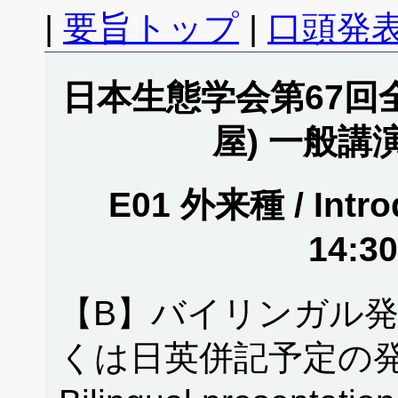
|
要旨トップ
|
口頭発表
日本生態学会第67回全
屋) 一般講
E01 外来種 / Intro
14:3
【B】バイリンガル
くは日英併記予定の発