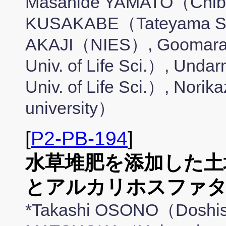
Masahide YAMATO（Chiba 
KUSAKABE（Tateyama Sog
AKAJI（NIES）, Goomara
Univ. of Life Sci.）, U
Univ. of Life Sci.）, Nor
university）
[
P2-PB-194
]
水草堆肥を添加した土壌
とアルカリホスファタ
*Takashi OSONO（Doshish