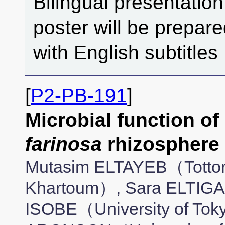
Bilingual presentation
poster will be prepar
with English subtitles
[
P2-PB-191
]
Microbial function of
farinosa
rhizosphere
Mutasim ELTAYEB（Tottori U
Khartoum）, Sara ELTIGAN
ISOBE（University of To