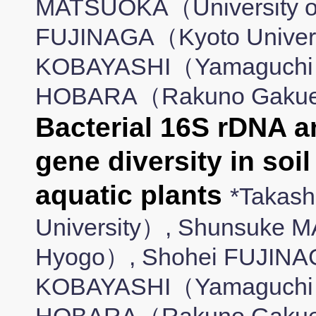
MATSUOKA（University o
FUJINAGA（Kyoto Univers
KOBAYASHI（Yamaguchi Un
HOBARA（Rakuno Gakuen
Bacterial 16S rDNA a
gene diversity in soi
aquatic plants
*Takas
University）, Shunsuke 
Hyogo）, Shohei FUJINAG
KOBAYASHI（Yamaguchi Un