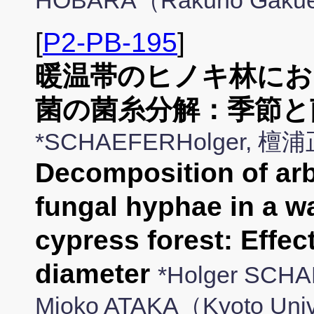
HOBARA（Rakuno Gakuen
[
P2-PB-195
]
暖温帯のヒノキ林にお
菌の菌糸分解：季節と
*SCHAEFERHolger
Decomposition of arb
fungal hyphae in a w
cypress forest: Effe
diameter
*Holger SCH
Mioko ATAKA（Kyoto Univ