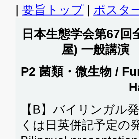
|
要旨トップ
|
ポスタ
日本生態学会第67回全
屋) 一般講演
P2 菌類・微生物 / Fung
H
【B】バイリンガル
くは日英併記予定の発