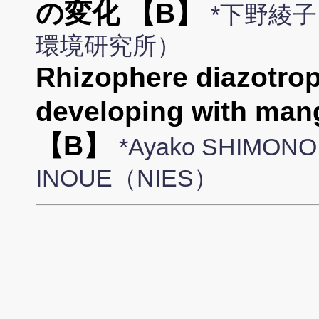
の変化 【B】
*下野綾
環境研究所）
Rhizophere diazotro
developing with mang
【B】
*Ayako SHIMONO
INOUE（NIES）