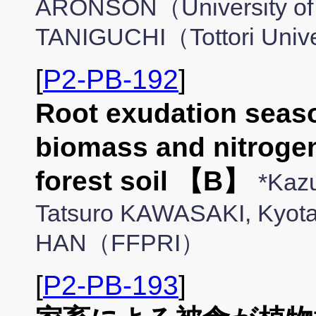
ARONSON（University of C
TANIGUCHI（Tottori Univ
[
P2-PB-192
]
Root exudation seaso
biomass and nitrogen
forest soil 【B】
*Kaz
Tatsuro KAWASAKI, Kyot
HAN（FFPRI）
[
P2-PB-193
]