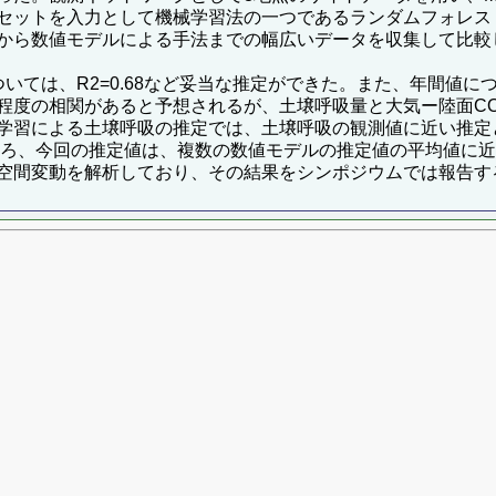
セットを入力として機械学習法の一つであるランダムフォレス
から数値モデルによる手法までの幅広いデータを収集して比較
ては、R2=0.68など妥当な推定ができた。また、年間値につ
程度の相関があると予想されるが、土壌呼吸量と大気ー陸面C
習による土壌呼吸の推定では、土壌呼吸の観測値に近い推定と
ところ、今回の推定値は、複数の数値モデルの推定値の平均値に
空間変動を解析しており、その結果をシンポジウムでは報告す