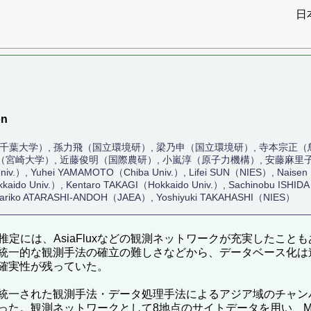
日
）
on
千葉大学）, 孫力飛（国立環境研）, 梁乃申（国立環境研）, 寺本宗正（
（宮崎大学）, 近藤俊明（国際農研）, 小嵐淳（原子力機構）, 安藤麻里
 Univ.）, Yuhei YAMAMOTO（Chiba Univ.）, Lifei SUN（NIES）, Nais
aido Univ.）, Kentaro TAKAGI（Hokkaido Univ.）, Sachinobu ISHIDA（
ariko ATARASHI-ANDOH（JAEA）, Yoshiyuki TAKAHASHI（NIES）
推定には、AsiaFluxなどの観測ネットワークが充実したこ
統一的な観測手法の確立の難しさなどから、データベース化は
確実性が残っていた。
統一された観測手法・データ処理手法によるアジア域のチャン
った。観測ネットワークとして8地点のサイトデータを用い、M