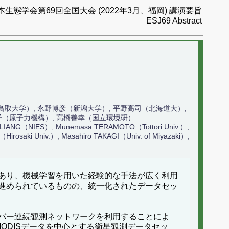
本生態学会第69回全国大会 (2022年3月、福岡) 講演要旨
ESJ69 Abstract
鳥取大学）, 永野博彦（新潟大学）, 平野高司（北海道大）,
子（原子力機構）, 高橋善幸（国立環境研）
en LIANG（NIES）, Munemasa TERAMOTO（Tottori Univ.）,
Hirosaki Univ.）, Masahiro TAKAGI（Univ. of Miyazaki）,
ともあり、機械学習を用いた経験的な手法が広く利用
進められているものの、統一化されたデータセッ
バー連続観測ネットワークを利用することによ
ODISデータを中心とする衛星観測データセッ