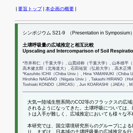
|
要旨トップ
|
本企画の概要
|
シンポジウム S21-9 （Presentation in Symposium
土壌呼吸量の広域推定と相互比較
Upscaling and Intercomparison of Soil Respirati
*市井和仁（千葉大学）, 山貫緋称（千葉大学）, 山本雄平（
高木健太郎（北海道大）, 石田祐宣（弘前大学）, 高木正博
*Kazuhito ICHII（Chiba Univ.）, Hina YAMANUKI（Chiba
Hirohiko NAGANO（Niigata Univ.）, Takashi HIRANO（Hokk
Toshiaki KONDO（JIRCAS）, Jun KOARASHI（JAEA）, M
大気ー陸域生態系間のCO2等のフラックスの広域
されるようになってきた。土壌呼吸については、
トは入手が難しく、広域推定においても様々な不
本研究では、国立環境研究所らのグループによる
り、まずは、日本域の土壌呼吸量の広域推定を行