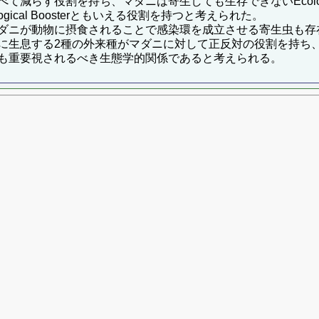
減らす役割を持ち、マダニは寄生しても生存できないEcologi
ical Boosterともいえる役割を持つと考えられた。
ダニが動物に摂食されることで感染環を成立させる寄生虫も存
に生息する2種の外来種がマダニに対して正反対の役割を持ち
も重要視されるべき生態学的関係であると考えられる。