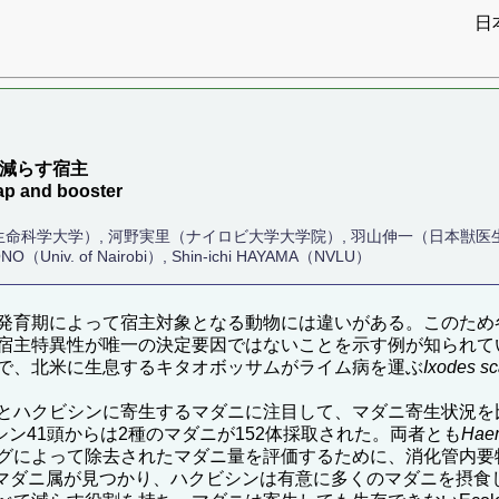
日
宿主と減らす宿主
trap and booster
生命科学大学）, 河野実里（ナイロビ大学大学院）, 羽山伸一（日本獣医
O（Univ. of Nairobi）, Shin-ichi HAYAMA（NVLU）
発育期によって宿主対象となる動物には違いがある。このため
宿主特異性が唯一の決定要因ではないことを示す例が知られて
で、北米に生息するキタオボッサムがライム病を運ぶ
Ixodes sc
とハクビシンに寄生するマダニに注目して、マダニ寄生状況を
ビシン41頭からは2種のマダニが152体採取された。両者とも
Haem
グによって除去されたマダニ量を評価するために、消化管内要
のチマダニ属が見つかり、ハクビシンは有意に多くのマダニを摂