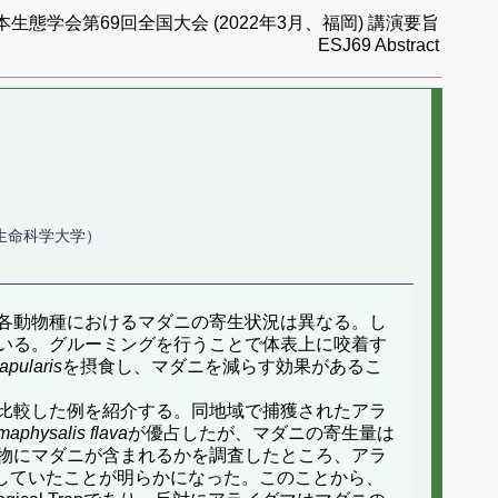
本生態学会第69回全国大会 (2022年3月、福岡) 講演要旨
ESJ69 Abstract
生命科学大学）
各動物種におけるマダニの寄生状況は異なる。し
いる。グルーミングを行うことで体表上に咬着す
apularis
を摂食し、マダニを減らす効果があるこ
比較した例を紹介する。同地域で捕獲されたアラ
aphysalis flava
が優占したが、マダニの寄生量は
物にマダニが含まれるかを調査したところ、アラ
食していたことが明らかになった。このことから、