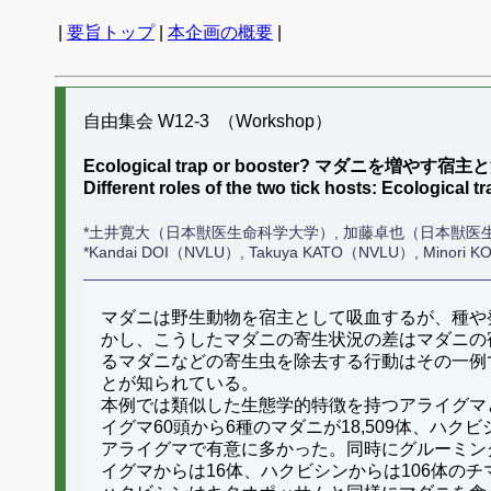
|
要旨トップ
|
本企画の概要
|
自由集会 W12-3 （Workshop）
Ecological trap or booster? マダニを増やす
Different roles of the two tick hosts: Ecological 
*土井寛大（日本獣医生命科学大学）, 加藤卓也（日本獣医
*Kandai DOI（NVLU）, Takuya KATO（NVLU）, Minori KON
マダニは野生動物を宿主として吸血するが、種や
かし、こうしたマダニの寄生状況の差はマダニの
るマダニなどの寄生虫を除去する行動はその一例
とが知られている。
本例では類似した生態学的特徴を持つアライグマ
イグマ60頭から6種のマダニが18,509体、ハク
アライグマで有意に多かった。同時にグルーミン
イグマからは16体、ハクビシンからは106体