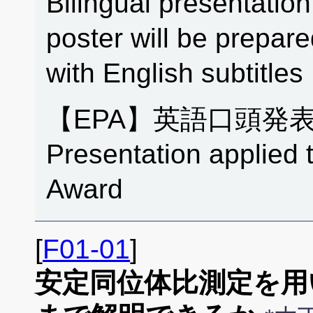
Bilingual presentation
poster will be prepar
with English subtitles
【EPA】英語口頭発
Presentation applied 
Award
[
F01-01
]
安定同位体比測定を用