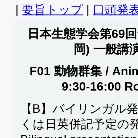
|
要旨トップ
|
口頭発表
日本生態学会第69回全
岡) 一般講
F01 動物群集 / Anim
9:30-16:00
【B】バイリンガル
くは日英併記予定の発