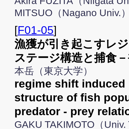
Akira FUZITA（Niigata Uni
MITSUO（Nagano Univ.
[
F01-05
]
漁獲が引き起こすレジ
ステージ構造と捕食－
本岳（東京大学）
regime shift induced 
structure of fish pop
predator - prey relat
GAKU TAKIMOTO（Univ.