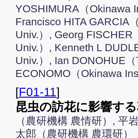
YOSHIMURA（Okinawa Inst
Francisco HITA GARCIA（O
Univ.）, Georg FISCHER（O
Univ.）, Kenneth L DUDLE
Univ.）, Ian DONOHUE（Tri
ECONOMO（Okinawa Inst. 
[
F01-11
]
昆虫の訪花に影響する
（農研機構 農情研）, 平
太郎（農研機構 農環研）