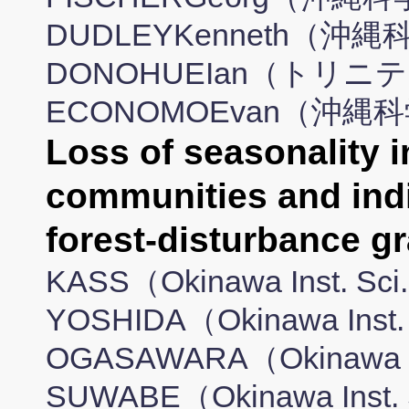
DUDLEYKenneth（沖
DONOHUEIan（トリニ
ECONOMOEvan（沖縄
Loss of seasonality 
communities and indi
forest-disturbance 
KASS（Okinawa Inst. Sci.
YOSHIDA（Okinawa Inst. S
OGASAWARA（Okinawa Inst
SUWABE（Okinawa Inst. Sc