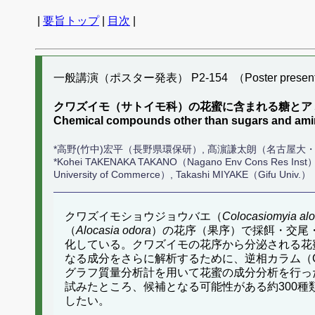
|
要旨トップ
|
目次
|
一般講演（ポスター発表） P2-154 （Poster present
クワズイモ（サトイモ科）の花蜜に含まれる糖とア
Chemical compounds other than sugars and amin
*高野(竹中)宏平（長野県環保研）, 髙濵謙太朗（名古屋大
*Kohei TAKENAKA TAKANO（Nagano Env Cons Res Inst）
University of Commerce）, Takashi MIYAKE（Gifu Univ.）
クワズイモショウジョウバエ（
Colocasiomyia al
（
Alocasia odora
）の花序（果序）で採餌・交尾
化している。クワズイモの花序から分泌される花
なる成分をさらに解析するために、逆相カラム（
グラフ質量分析計を用いて花蜜の成分分析を行っ
試みたところ、候補となる可能性がある約300
したい。