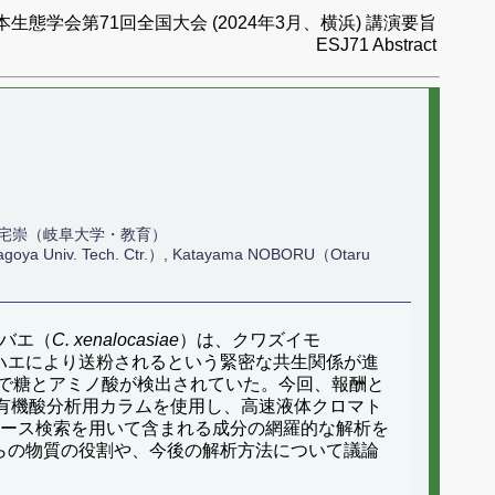
本生態学会第71回全国大会 (2024年3月、横浜) 講演要旨
ESJ71 Abstract
三宅崇（岐阜大学・教育）
goya Univ. Tech. Ctr.）, Katayama NOBORU（Otaru
バエ（
C. xenalocasiae
）は、クワズイモ
ハエにより送粉されるという緊密な共生関係が進
で糖とアミノ酸が検出されていた。今回、報酬と
有機酸分析用カラムを使用し、高速液体クロマト
ベース検索を用いて含まれる成分の網羅的な解析を
らの物質の役割や、今後の解析方法について議論