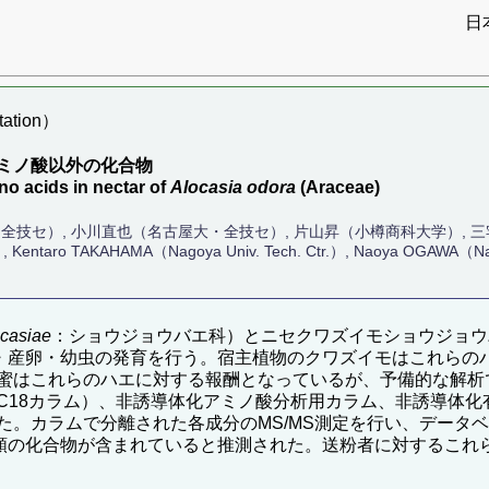
日
ation）
ミノ酸以外の化合物
o acids in nectar of
Alocasia odora
(Araceae)
・全技セ）, 小川直也（名古屋大・全技セ）, 片山昇（小樽商科大学）, 
, Kentaro TAKAHAMA（Nagoya Univ. Tech. Ctr.）, Naoya OGAWA（Na
ocasiae
：ショウジョウバエ科）とニセクワズイモショウジョウ
・産卵・幼虫の発育を行う。宿主植物のクワズイモはこれらの
蜜はこれらのハエに対する報酬となっているが、予備的な解析
C18カラム）、非誘導体化アミノ酸分析用カラム、非誘導体化
た。カラムで分離された各成分のMS/MS測定を行い、データ
種類の化合物が含まれていると推測された。送粉者に対するこれ