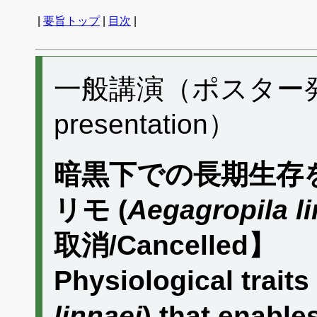
|
要旨トップ
|
目次
|
一般講演（ポスター発表）
presentation）
暗黒下での長期生存
リモ (
Aegagropila li
取消/Cancelled】
Physiological traits
linnaei
) that enable