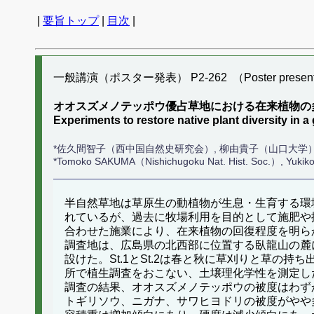
|
要旨トップ
|
目次
|
一般講演（ポスター発表） P2-262 （Poster present
オオスズメノテッポウ優占草地における在来植物の
Experiments to restore native plant diversity in
*佐久間智子（西中国自然史研究会）, 柳由貴子（山口大学
*Tomoko SAKUMA（Nishichugoku Nat. Hist. Soc.）, Yuki
半自然草地は草原生の動植物が生息・生育する環
れているが、過去に牧場利用を目的として施肥や
合わせた施業により、在来植物の回復程度を明ら
調査地は、広島県の北西部に位置する臥龍山の麓
設けた。St.1とSt.2は春と秋に草刈りと草の持ち
所で植生調査をおこない、土壌理化学性を測定し
調査の結果、オオスズメノテッポウの被度はわずかに減
トギリソウ、ニガナ、サワヒヨドリの被度がやや