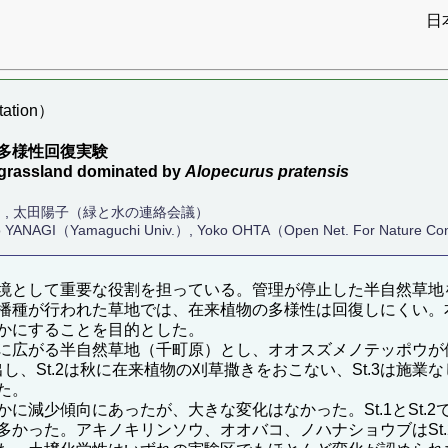
日
ation）
多様性回復実験
 a grassland dominated by
Alopecurus pratensis
）, 太田陽子（緑と水の連絡会議）
ko YANAGI（Yamaguchi Univ.）, Yoko OHTA（Open Net. For Nature Co
境として重要な役割を担っている。管理が停止した半自然草地
播種が行われた草地では、在来植物の多様性は回復しにくい。
かにすることを目的とした。
に広がる半自然草地（千町原）とし、オオスズメノテッポウが
出し、St.2は秋に在来植物の刈草撒きをおこない、St.3は施業
た。
少傾向にあったが、大きな変化はなかった。St.1とSt.2で出
多かった。アキノキリンソウ、オオバコ、ノハナショウブはSt