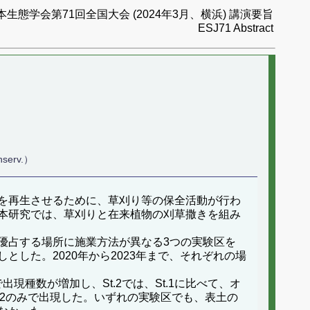
本生態学会第71回全国大会 (2024年3月、横浜) 講演要旨
ESJ71 Abstract
nserv.）
を再生させるために、草刈り等の保全活動が行わ
本研究では、草刈りと在来植物の刈草撒きを組み
優占する場所に施業方法が異なる3つの実験区を
なしとした。2020年から2023年まで、それぞれの場
現種数が増加し、St.2では、St.1に比べて、オ
.2のみで出現した。いずれの実験区でも、表土の