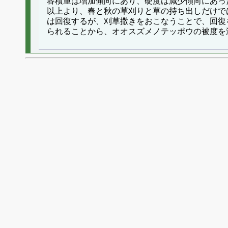
容積重は増加傾向にあり、硬度は減少傾向にあっ
以上より、春と秋の草刈りと草の持ち出しだけで
は回復するが、刈草撒きをおこなうことで、回復
られることから、オオスズメノテッポウの被度を