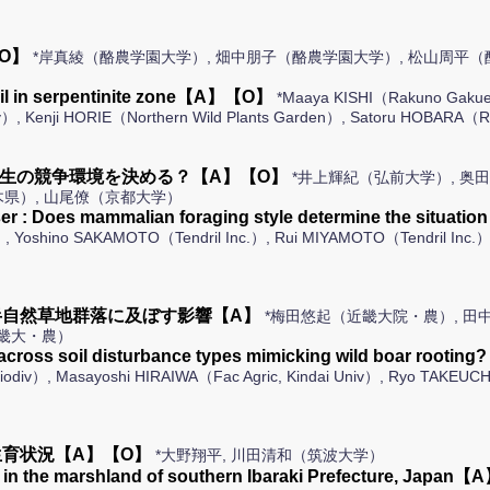
O】
*岸真綾（酪農学園大学）, 畑中朋子（酪農学園大学）, 松山周平（
oil in serpentinite zone【A】【O】
*Maaya KISHI（Rakuno Gakue
y）, Kenji HORIE（Northern Wild Plants Garden）, Satoru HOBARA（R
実生の競争環境を決める？【A】【O】
*井上輝紀（弘前大学）, 奥
木県）, 山尾僚（京都大学）
ser : Does mammalian foraging style determine the situa
.）, Yoshino SAKAMOTO（Tendril Inc.）, Rui MIYAMOTO（Tendril In
自然草地群落に及ぼす影響【A】
*梅田悠起（近畿大院・農）, 田
近畿大・農）
er across soil disturbance types mimicking wild boar rooti
iv）, Masayoshi HIRAIWA（Fac Agric, Kindai Univ）, Ryo TAKEUCHI（
育状況【A】【O】
*大野翔平, 川田清和（筑波大学）
 in the marshland of southern Ibaraki Prefecture, Japa