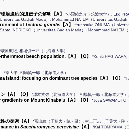
び環境適応的遺伝子の解明【A】
*小沼佑之介（筑波大学）, Eko PRASETY
OKO（Universitas Gadjah Mada）, Mohammad NA'IEM（Univers
vironment of
Tectona grandis
【A】
*Yunosuke ONUMA（Universit
 Sapto INDRIOKO（Universitas Gadjah Mada）, Mohammad NA'IEM（Un
*萩原航紀, 相場慎一郎（北海道大学）
w northernmost beech population.【A】【O】
*Kohki HAGIWARA, 
】
*秦大平, 相場慎一郎（北海道大学）
hima Island: focusing on dominant tree species【A】【O】
*T
ン【A】【O】
*澤本丈弥（北海道大学）, 相場慎一郎（北海道大学）
aphic gradients on Mount Kinabalu【A】【O】
*Joya SAWAMOTO（Ho
性の探索【A】
*冨山絵（千葉大・院・融）, 村上正志（千葉大・院
ormance in
Saccharomyces cerevisiae
【A】
*Kai TOMIYAMA（Gr