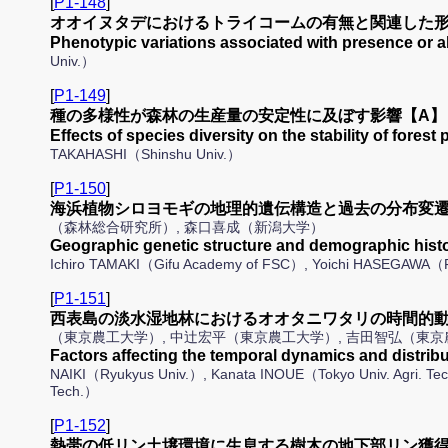
[
P1-148
]
オオイヌタデにおけるトライコームの有無と関連した形
Phenotypic variations associated with presence or 
Univ.）
[
P1-149
]
種の多様性が森林の生産量の安定性に及ぼす影響【A】
Effects of species diversity on the stability of f
TAKAHASHI（Shinshu Univ.）
[
P1-150
]
海浜植物シロヨモギの地理的遺伝構造と過去の分布変遷
（森林総合研究所）, 森口喜成（新潟大学）
Geographic genetic structure and demographic histo
Ichiro TAMAKI（Gifu Academy of FSC）, Yoichi HASEGAWA
[
P1-151
]
西表島の淡水湿地林におけるオオタニワタリの時間的動
（東京農工大学）, 中辻宏平（東京農工大学）, 吉田智弘（東
Factors affecting the temporal dynamics and distri
NAIKI（Ryukyus Univ.）, Kanata INOUE（Tokyo Univ. Agri. Tec
Tech.）
[
P1-152
]
熱帯の低リン土壌環境に生息する樹木の地下部リン獲得