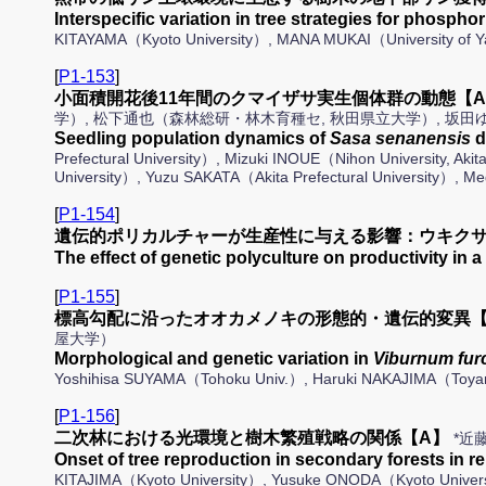
Interspecific variation in tree strategies for phosph
KITAYAMA（Kyoto University）, MANA MUKAI（University of 
[
P1-153
]
小面積開花後11年間のクマイザサ実生個体群の動態【A
学）, 松下通也（森林総研・林木育種セ, 秋田県立大学）, 坂
Seedling population dynamics of
Sasa senanensis
d
Prefectural University）, Mizuki INOUE（Nihon University, Aki
University）, Yuzu SAKATA（Akita Prefectural University）, Me
[
P1-154
]
遺伝的ポリカルチャーが生産性に与える影響：ウキクサ
The effect of genetic polyculture on productivit
[
P1-155
]
標高勾配に沿ったオオカメノキの形態的・遺伝的変異【
屋大学）
Morphological and genetic variation in
Viburnum fur
Yoshihisa SUYAMA（Tohoku Univ.）, Haruki NAKAJIMA（Toy
[
P1-156
]
二次林における光環境と樹木繁殖戦略の関係【A】
*近
Onset of tree reproduction in secondary forests in r
KITAJIMA（Kyoto University）, Yusuke ONODA（Kyoto Univer