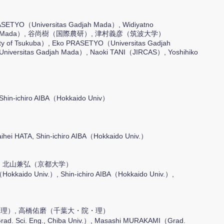
O（Universitas Gadjah Mada）, Widiyatno
itas Gadjah Mada）, 谷尚樹（国際農研）, 津村義彦（筑波大学）
y of Tsukuba）, Eko PRASETYO（Universitas Gadjah
iversitas Gadjah Mada）, Naoki TANI（JIRCAS）, Yoshihiko
Shin-ichiro AIBA（Hokkaido Univ）
aihei HATA, Shin-ichiro AIBA（Hokkaido Univ.）
, 北山兼弘（京都大学）
kkaido Univ.）, Shin-ichiro AIBA（Hokkaido Univ.）,
・理）, 高橋佑磨（千葉大・院・理）
ad. Sci. Eng., Chiba Univ.）, Masashi MURAKAMI（Grad.