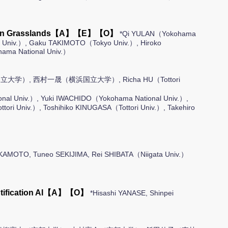
ongolian Grasslands【A】【E】【O】
*Qi YULAN（Yokohama
al Univ.）, Gaku TAKIMOTO（Tokyo Univ.）, Hiroko
ma National Univ.）
）, 西村一晟（横浜国立大学）, Richa HU（Tottori
nal Univ.）, Yuki IWACHIDO（Yokohama National Univ.）,
i Univ.）, Toshihiko KINUGASA（Tottori Univ.）, Takehiro
KAMOTO, Tuneo SEKIJIMA, Rei SHIBATA（Niigata Univ.）
dentification AI【A】【O】
*Hisashi YANASE, Shinpei