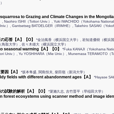
v.）
enes squarrosa to Grazing and Climate Changes in the M
.）, Naohiro ISHII（Tottori Univ.）, Yuki IWACHIDO（Yokohama Nation
v.）, Gantsetseg BATDELGER（IRIMHE）, Takehiro SASAKI（Yokoha
の応答【A】【O】
*金治風香（横浜国立大学）, 岩知道優樹（横浜国立大学
利彦（鳥取大学）, 佐々木雄大（横浜国立大学）
ses to seasonal warming【A】【O】
*Fuka KANAJI（Yokohama Natio
ori Univ.）, Yu YOSHIHARA（Mie Univ.）, Munemasa TERAMOTO（Tottor
要因【A】
*坂本隼盛, 関島恒夫, 柴田嶺（新潟大学）
ddy fields with different abandonment ages【A】
*Hayase SA
態の試験的解析【A】【O】
*簗瀨久志, 吉竹晋平（早稲田大学）
cs in forest ecosystems using scanner method and image i