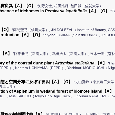
質変異【A】【O】
*矢野文士, 松田浩輝, 徳田誠（佐賀大学）
absence of trichomes in
Persicaria lapathifolia
【A】【O】
*F
【O】
*藤間聖乃（信州大学）, Jiri DOLEZAL（Institute of Botan
orest production【A】【O】
*Kiyono FUJIMA（Shinshu Univ.）, Jiri DOLE
【A】
*阿部春乃（新潟大学）, 武田浩太（新潟大学）, 玉木一郎（森
ry of the coastal dune plant
Artemisia stelleriana
.【A】
*Ha
（FFPRI）, Kentaro UCHIYAMA（FFPRI）, Yoshinari MORIGUCHI（Niiga
態と空間分布に及ぼす要因【A】【O】
*丸山夏鈴（東京農工大学）
京農工大学）
bution of Asplenium in wetland forest of Iriomote island【
h.）, Atusi SAITOU（Tokyo Univ. Agri. Tech.）, Kouhei NAKATUZI（Toky
戦略の樹種間比較【A】
*山本翔太（山梨大学）, 北山兼弘（京都大