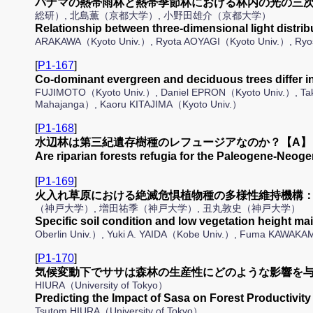
パナマの熱帯雨林と熱帯季節林における林内の光の三次
総研）, 北島薫（京都大学）, 小野田雄介（京都大学）
Relationship between three-dimensional light distri
ARAKAWA（Kyoto Univ.）, Ryota AOYAGI（Kyoto Univ.）, Ryo
[
P1-167
]
Co-dominant evergreen and deciduous trees differ 
FUJIMOTO（Kyoto Univ.）, Daniel EPRON（Kyoto Univ.）, Tak
Mahajanga）, Kaoru KITAJIMA（Kyoto Univ.）
[
P1-168
]
水辺林は第三紀遺存樹種のレフュージアなのか？【A】
Are riparian forests refugia for the Paleogene-Ne
[
P1-169
]
火入れ草原における絶滅危惧植物種の多様性維持機構：
（神戸大学）, 増田祐季（神戸大学）, 丑丸敦史（神戸大学）
Specific soil condition and low vegetation height 
Oberlin Univ.）, Yuki A. YAIDA（Kobe Univ.）, Fuma KAWA
[
P1-170
]
気候変動下でササは森林の生産性にどのような影響を与
HIURA（University of Tokyo）
Predicting the Impact of Sasa on Forest Product
Tsutom HIURA（University of Tokyo）