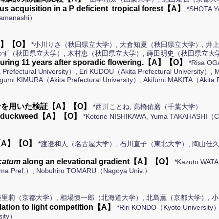
orus acquisition in a P deficient tropical forest【A】
*SHOTA Y
Yamanashi）
】【O】
*小川りさ（秋田県立大学）, 大倉知夏（秋田県立大学）, 井
田ゆず（秋田県立大学）, 木村恵（秋田県立大学）, 蒔田明史（秋田県立大
uring 11 years after sporadic flowering.【A】【O】
*Risa OG
ta Prefectural University）, Eri KUDOU（Akita Prefectural University）
gumi KIMURA（Akita Prefectural University）, Akifumi MAKITA（Akita P
を用いた検証【A】【O】
*西川ことね, 高橋佑磨（千葉大学）
y in a duckweed【A】【O】
*Kotone NISHIKAWA, Yuma TAKAHASHI（Ch
A】【O】
*渡邊和人（名古屋大学）, 石川直子（東北大学）, 陶山佳
catum
along an elevational gradient【A】【O】
*Kazuto WAT
ama Pref.）, Nobuhiro TOMARU（Nagoya Univ.）
藤里莉（京都大学）, 相場慎一郎（北海道大学）, 北島薫（京都大学）,
elation to light competition【A】
*Riri KONDO（Kyoto University）,
sity）