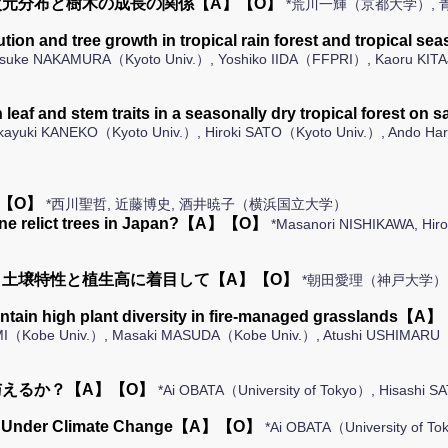
元分布と樹木の成長の関係【A】【O】
*荒川一輝（京都大学）, 
bution and tree growth in tropical rain forest and tropic
suke NAKAMURA（Kyoto Univ.）, Yoshiko IIDA（FFPRI）, Kaoru KIT
in leaf and stem traits in a seasonally dry tropical fore
ayuki KANEKO（Kyoto Univ.）, Hiroki SATO（Kyoto Univ.）, Ando Har
【O】
*西川聖哲, 近藤博史, 酒井暁子（横浜国立大学）
ogene relict trees in Japan?【A】【O】
*Masanori NISHIKAWA, Hir
土壌特性と植生高に着目して【A】【O】
*朝田愛理（神戸大学）
maintain high plant diversity in fire-managed grasslands【
KAMI（Kobe Univ.）, Masaki MASUDA（Kobe Univ.）, Atushi USHIMARU
えるか？【A】【O】
*Ai OBATA（University of Tokyo）, Hisashi 
ivity Under Climate Change【A】【O】
*Ai OBATA（University of T