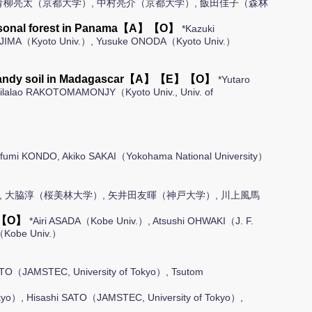
青柳亮太（京都大学）, 中村亮介（京都大学）, 飯田佳子（森林
al seasonal forest in Panama【A】【O】
*Kazuki
AJIMA（Kyoto Univ.）, Yusuke ONODA（Kyoto Univ.）
st on sandy soil in Madagascar【A】【E】【O】
*Yutaro
ilalao RAKOTOMAMONJY（Kyoto Univ., Univ. of
ofumi KONDO, Akiko SAKAI（Yokohama National University）
, 大脇淳（桜美林大学）, 矢井田友暉（神戸大学）, 川上風馬
A】【O】
*Airi ASADA（Kobe Univ.）, Atsushi OHWAKI（J. F.
（Kobe Univ.）
SATO（JAMSTEC, University of Tokyo）, Tsutom
okyo）, Hisashi SATO（JAMSTEC, University of Tokyo）,