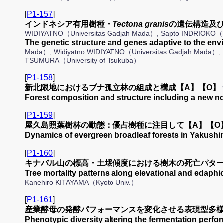
[
P1-157
]
インドネシア有用樹種・
Tectona granis
の遺伝構造及
WIDIYATNO（Universitas Gadjah Mada）, Sapto INDRI
The genetic structure and genes adaptive to the en
Mada）, Widiyatno WIDIYATNO（Universitas Gadjah Mada）,
TSUMURA（University of Tsukuba）
[
P1-158
]
新北限地におけるブナ孤立林の組成と構成【A】【O】
Forest composition and structure including a ne
[
P1-159
]
屋久島照葉樹林の動態：優占樹種に注目して【A】【O
Dynamics of evergreen broadleaf forests in Yakus
[
P1-160
]
キナバル山の標高・土壌傾度における樹木の死亡パター
Tree mortality patterns along elevational and ed
Kanehiro KITAYAMA（Kyoto Univ.）
[
P1-161
]
産業酵母の発酵パフォーマンスを変化させる表現型多様
Phenotypic diversity altering the fermentation perf