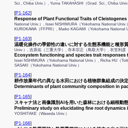
Sci., Chiba Univ.）, Yuma TAKAHASHI（Grad. Sci., Chiba Uni
[
P1-162
]
Response of Plant Functional Traits of Cleistog
National Univ.）, Issei NISHIMURA（Yokohama National Univ
KUROKAWA（FFPRI）, Maiko KAGAMI（Yokohama National Uni
[
P1-163
]
温暖化操作の季節性の違いに対する生態系機能と種形質
Univ.）, 吉原佑（三重大学）, 寺本宗正（鳥取大学）, 衣笠
Ecosystem functioning and species trait respon
Issei NSHIMURA（Yokohama National Univ.）, Richa HU（Tott
SASAKI（Yokohama National Univ.）
[
P1-164
]
耕作放棄年代の異なる水田における植物群集組成の決定
Determinants of plant community composition in pa
[
P1-165
]
スキャナ法と画像識別AIを用いた森林における細根動
Preliminary study on elucidating fine root dynami
YOSHITAKE（Waseda Univ.）
[
P1-166
]