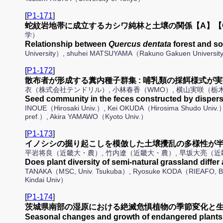
[
P1-171
]
蛇紋岩地帯に成立するカシワ純林と土壌の関係【A】【
学）
Relationship between
Quercus dentata
forest and s
University）, shuhei MATSUYAMA（Rakuno Gakuen Universit
[
P1-172
]
散布者が形成する糞内種子群集 : 哺乳類の採餌様式が
衣（株式会社テンドリル）, 小林春香（WMO）, 横山実咲（栃
Seed community in the feces constructed by disper
INOUE（Hirosaki Univ.）, Kei OKUDA（Hirosima Shudo Univ
pref.）, Akira YAMAWO（Kyoto Univ.）
[
P1-173
]
イノシシの掘り起こしを模倣した土壌攪乱の多様性が半
平岩将良（近畿大・農）, 竹内遼（近畿大・農）, 早坂大亮（
Does plant diversity of semi-natural grassland diff
TANAKA（MSC, Univ. Tsukuba）, Ryosuke KODA（RIEAFO, Biod
Kindai Univ）
[
P1-174
]
茨城県南部の湿原における絶滅危惧植物の季節変化と生
Seasonal changes and growth of endangered plants