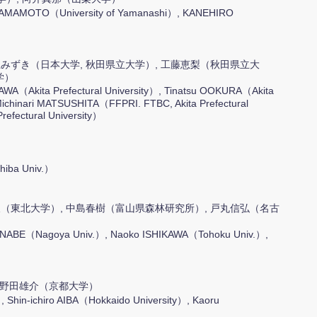
AMAMOTO（University of Yamanashi）, KANEHIRO
上みずき（日本大学, 秋田県立大学）, 工藤恵梨（秋田県立大
学）
AWA（Akita Prefectural University）, Tinatsu OOKURA（Akita
, Michinari MATSUSHITA（FFPRI. FTBC, Akita Prefectural
refectural University）
iba Univ.）
久（東北大学）, 中島春樹（富山県森林研究所）, 戸丸信弘（名古
ANABE（Nagoya Univ.）, Naoko ISHIKAWA（Tohoku Univ.）,
 小野田雄介（京都大学）
 Shin-ichiro AIBA（Hokkaido University）, Kaoru