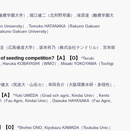
酪農学園大学）, 堀江健二（北邦野草園）, 保原達（酪農学園大
n University）, Tomoko HATANAKA（Rakuno Gakuen
akuno Gakuen University）
田圭（広島修道大学）, 坂本祥乃（株式会社テンドリル）, 宮本留
tion of seeding competition?【A】【O】
*Teruki
c.）, Haruka KOBAYASHI（WMO）, Misaki YOKOYAMA（Tochigi
中健太（筑波大・山岳セ）, 幸田良介（大阪環農水研・多様性）,
ng?【A】
*Yuki UMEDA（Grad sch agric, Kindai Univ）, Kents
Fac Agric, Kindai Univ）, Daisuke HAYASAKA（Fac Agric,
n【A】【O】
*Shohei ONO, Kiyokazu KAWADA（Tsukuba Univ.）