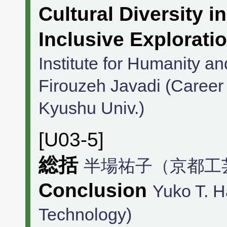
Cultural Diversity 
Inclusive Explorati
Institute for Humanity an
Firouzeh Javadi (Career
Kyushu Univ.)
[U03-5]
総括
半場祐子（京都工
Conclusion
Yuko T. H
Technology)