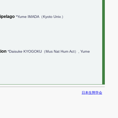
hipelago
*Yume IMADA（Kyoto Univ.）
tion
*Daisuke KYOGOKU（Mus Nat Hum Act）, Yume
日本生態学会