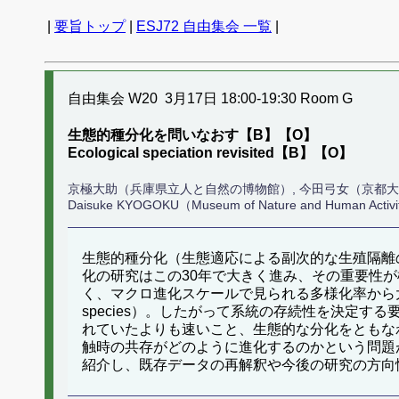
|
要旨トップ
|
ESJ72 自由集会 一覧
|
自由集会 W20 3月17日 18:00-19:30 Room G
生態的種分化を問いなおす【B】【O】
Ecological speciation revisited【B】【O】
京極大助（兵庫県立人と自然の博物館）, 今田弓女（京都
Daisuke KYOGOKU（Museum of Nature and Human Activi
生態的種分化（生態適応による副次的な生殖隔離
化の研究はこの30年で大きく進み、その重要性
く、マクロ進化スケールで見られる多様化率から大
species）。したがって系統の存続性を決定
れていたよりも速いこと、生態的な分化をともな
触時の共存がどのように進化するのかという問題
紹介し、既存データの再解釈や今後の研究の方向