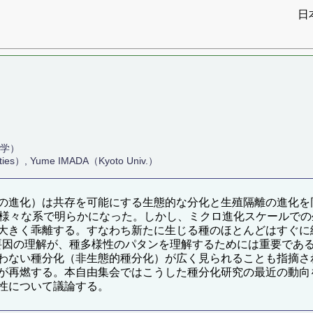
日
大学）
ties）, Yume IMADA（Kyoto Univ.）
の進化）は共存を可能にする生態的な分化と生殖隔離の進化を
が様々な系で明らかになった。しかし、ミクロ進化スケールで
きく乖離する。すなわち新たに生じる種のほとんどはすぐに絶滅し
する要因の理解が、種多様性のパタンを理解するためには重要で
わない種分化（非生態的種分化）が広く見られることも指摘さ
が再燃する。本自由集会ではこうした種分化研究の最近の動向
性について議論する。