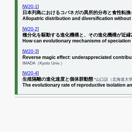
[
W20-1
]
日本列島におけるコバネガの異所的分布と食性転換
Allopatric distribution and diversification withou
[
W20-2
]
種分化を駆動する進化機構と、その進化機構が近縁
How can evolutionary mechanisms of speciation 
[
W20-3
]
Reverse magic effect: underappreciated contribut
IMADA（Kyoto Univ.）
[
W20-4
]
生殖隔離の進化速度と個体群動態
*山口諒（北海道大
The evolutionary rate of reproductive isolation 