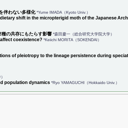
を伴わない多様化
*Yume IMADA（Kyoto Univ.）
t dietary shift in the micropterigid moth of the Japanese Arc
2種の共存にもたらす影響
*森田慶一（総合研究大学院大学）
affect coexistence?
*Keiichi MORITA（SOKENDAI）
ions of pleiotropy to the lineage persistence during specia
学）
and population dynamics
*Ryo YAMAGUCHI（Hokkaido Univ.）