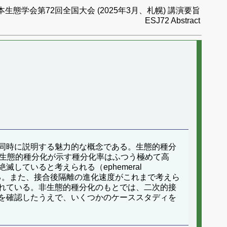
本生態学会第72回全国大会 (2025年3月、札幌) 講演要旨
ESJ72 Abstract
同時に説明する魅力的な概念である。生態的種分
の生態的種分化が示す種分化率はふつう極めて高
ていると考えられる（ephemeral
ある。また、接合後隔離の進化速度がこれまで考えら
れている。非生態的種分化のもとでは、二次的接
を確認したうえで、いくつかのケーススタディを