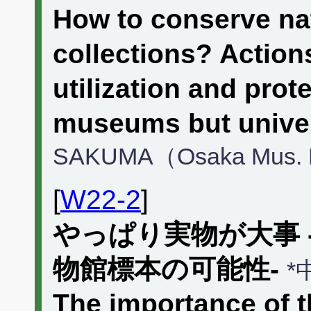
How to conserve nat
collections? Action
utilization and prote
museums but univer
SAKUMA（Osaka Mus. N
[
W22-2
]
やっぱり実物が大事 
物館標本の可能性-
*
The importance of 