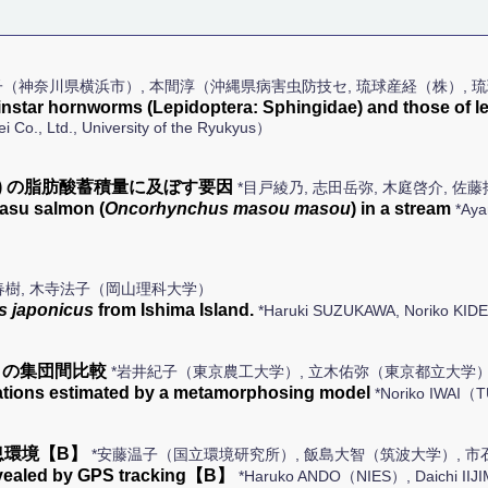
子（神奈川県横浜市）, 本間淳（沖縄県病害虫防技セ, 琉球産経（株）, 
t instar hornworms (Lepidoptera: Sphingidae) and those of l
 Co., Ltd., University of the Ryukyus）
) の脂肪酸蓄積量に及ぼす要因
*目戸綾乃, 志田岳弥, 木庭啓介, 
masu salmon (
Oncorhynchus masou masou
) in a stream
*Aya
春樹, 木寺法子（岡山理科大学）
s japonicus
from Ishima Island.
*Haruki SUZUKAWA, Noriko KID
タの集団間比較
*岩井紀子（東京農工大学）, 立木佑弥（東京都立大学
ations estimated by a metamorphosing model
*Noriko IWAI（T
息環境【B】
*安藤温子（国立環境研究所）, 飯島大智（筑波大学）, 
evealed by GPS tracking【B】
*Haruko ANDO（NIES）, Daichi IIJIM