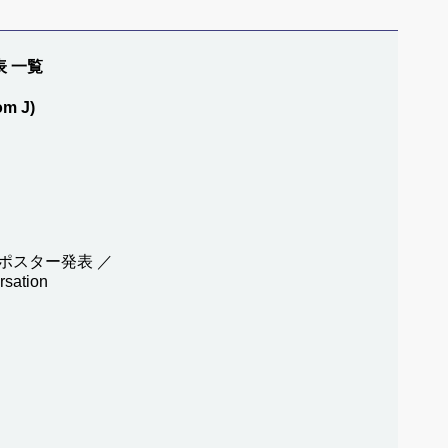
表 一覧
om J)
ポスター発表 ／
rsation