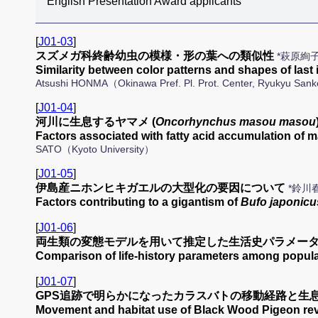
English Presentation Award applicants
[
J01-03
]
スズメガ科終齢幼虫の模様・形の葉への類似性
*萩原絢
Similarity between color patterns and shapes of las
Atsushi HONMA（Okinawa Pref. Pl. Prot. Center, Ryukyu Sankei
[
J01-04
]
河川に生息するヤマメ (
Oncorhynchus masou masou
Factors associated with fatty acid accumulation of 
SATO（Kyoto University）
[
J01-05
]
伊島産ニホンヒキガエルの大型化の要因について
*鈴川
Factors contributing to a gigantism of
Bufo japonicu
[
J01-06
]
両生類の変態モデルを用いて推定した生活史パラメー
Comparison of life-history parameters among popul
[
J01-07
]
GPS追跡で明らかになったカラスバトの移動経路と生
Movement and habitat use of Black Wood Pigeon r