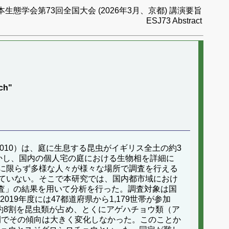
本生態学会第73回全国大会 (2026年3月、京都) 講演要旨
ESJ73 Abstract
tch"
010）は、庭に生息する昆虫がイギリス全土の約3
かし、国内の個人宅の庭における生物相を詳細に
に限らず多様な人々が様々な場所で調査を行える
ていない。そこで本研究では、国内都市域におけ
の調査」の結果を用いて分析を行った。調査対象は国
9年度には47都道府県から1,179世帯が参加
種の約8割を昆虫類が占め、とくにアゲハチョウ類（ア
間でその傾向は大きく変化しなかった。このことか