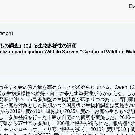
日
ation）
きもの調査」による生物多様性の評価
tizen participation Wildlife Survey:“Garden of WildLife Wa
在する緑の質と量を高めることが求められている。Owen（2
庭が生物多様性の維持・向上に果たす重要性がうかがえる。し
発展に伴い、市民参加型の生物調査が広まりつつあり、専門家
宅の庭を対象とした長期かつ全国規模の生物相調査は実施され
から2019年度の10年間および2025年度の「お庭の生きも
参加登録を行った市民が自宅にて観察を実施した。2010〜201
27都府県から67世帯が参加し、230種の報告が得られた。報告
モンシロチョウ、アリ類の報告が多く、2010年度以降10年