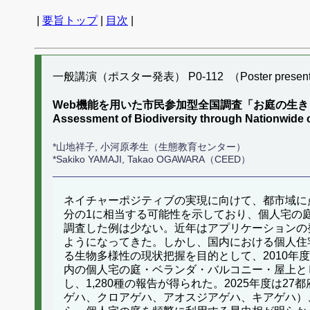
|
要旨トップ
|
目次
|
一般講演（ポスター発表） P0-112 （Poster present
Web機能を用いた市民参加型全国調査「お庭の生
Assessment of Biodiversity through Nationwide ci
*山地祥子, 小河原孝生（生態教育センター）
*Sakiko YAMAJI, Takao OGAWARA（CEED）
ネイチャーポジティブの実現に向けて、都市域に点
分の1に相当する可能性を示しており、個人宅の
調査した例は少ない。近年はアプリケーションの
ようになってきた。しかし、国内における個人住
る生物多様性の現状把握を目的として、2010年度
内の個人宅の庭・ベランダ・バルコニー・屋上とし、
し、1,280種の報告が得られた。2025年度は
ゲハ、クロアゲハ、アオスジアゲハ、キアゲハ）、