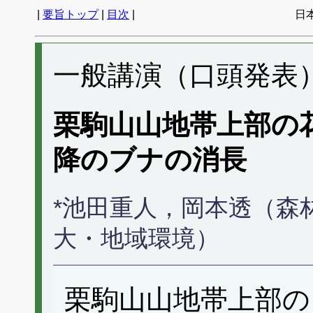
|
要旨トップ
|
目次
|
日
一般講演（口頭発表） 
栗駒山山地帯上部の
降のブナの消長
*池田重人，岡本透（森
大・地域環境）
栗駒山山地帯上部の