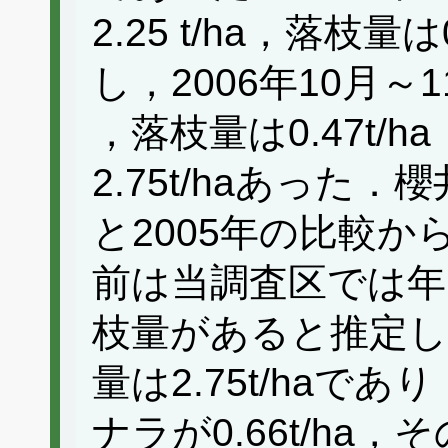
2.25 t/ha，落枝量
し，2006年10月～1
，落枝量は0.47t/
2.75t/haあった．櫻
と2005年の比較
前は当調査区では年間2
枝量があると推定し
量は2.75t/haであり
ナラが0.66t/ha，そ