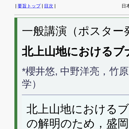
|
要旨トップ
|
目次
|
日
一般講演（ポスター発表
北上山地におけるブ
*櫻井悠, 中野洋亮，
学）
北上山地におけるブ
の解明のため，盛岡市