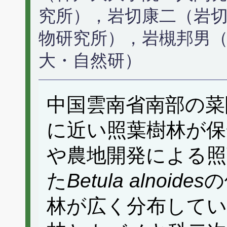
究所），岩切康二（岩
物研究所），岩槻邦男（
大・自然研）
中国雲南省南部の菜
に近い照葉樹林が保
や農地開発による照
た
Betula alnoides
の
林が広く分布してい