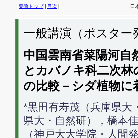
|
要旨トップ
|
目次
|
日
一般講演（ポスター発表
中国雲南省菜陽河自
とカバノキ科二次林
の比較－シダ植物に
*黒田有寿茂（兵庫県大
県大・自然研），橋本
（神戸大大学院・人間