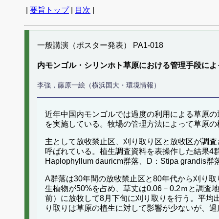
|
要旨トップ
|
目次
|
一般講演（ポスター発表） PA1-018
内モンゴル・シリンホト草原における管理手段によ
李強，藤原一絵（横浜国大・環境情報）
近年中国内モンゴルでは過度の利用による草原の
を実施している。牧場の管理方法によって草原の植
主として放牧禁止区、刈り取り区と放牧区が調査
呼ばれている。植生調査資料を表操作した結果4群落が認められた（A：P
Haplophyllum dauricm群落、D：Stipa grandi
A群落は30年間の放牧禁止区と80年代から刈り取
生植物が50%を占め、草丈は0.06－0.2ｍと
前）に放牧して8月下旬に刈り取りを行う。平均
り取りは草原の植生に対して影響が少ないが、過