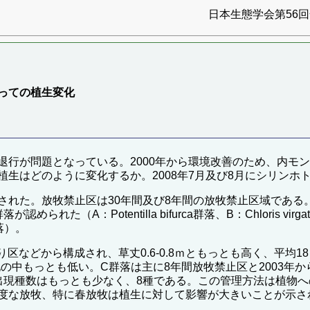
日本生態学会第56回全
っての植生変化
退行が問題となっている。2000年から環境改善のため、内モ
生はどのように変化するか。2008年7月及び8月にシリンホ
された。放牧禁止区は30年間及び8年間の放牧禁止区域である
otentilla bifurca群落、B：Chloris virgata- Eragro
s群落）。
り区などから構成され、草丈0.6-0.8ｍともっとも高く、平均
調査地の中もっとも低い。C群落は主に8年間放牧禁止区と2003
出現種数はもっとも少なく、8種である。この管理方法は植物
度な放牧、特に春放牧は植生に対して影響が大きいことが示さ