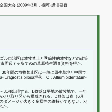
国大会 (2009年3月，盛岡) 講演要旨
ンゴル自治区は放牧禁止と季節性的放牧などの政策
ト市周辺７ヶ所で95の草原植生調査資料を得た。
。30年間の放牧禁止区は一般に原生草地と中国で
stis pilosa群落、C：Allium bidentatum-
18－31種出現する。B群落は平地の放牧地で、一年
年から刈り取り区から構成される。D群落は春（6月
へのダメージが大きく多様性の維持ができない。刈
れた。