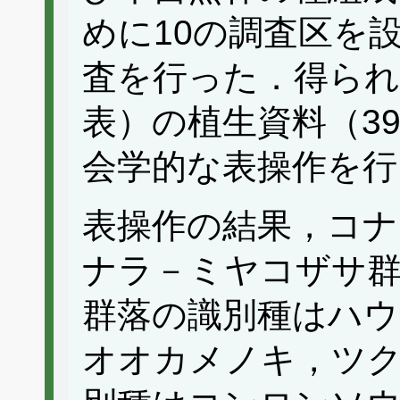
めに10の調査区を
査を行った．得られ
表）の植生資料（3
会学的な表操作を行
表操作の結果，コナ
ナラ－ミヤコザサ
群落の識別種はハ
オオカメノキ，ツ