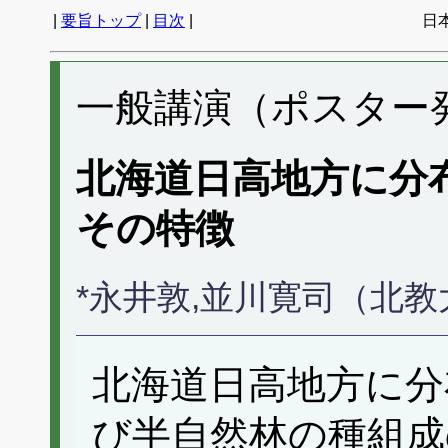
|
要旨トップ
|
目次
|
日
一般講演（ポスター発表
北海道日高地方に分
その特徴
*永井敦,並川寛司（北
北海道日高地方に分
び半自然林の種組成