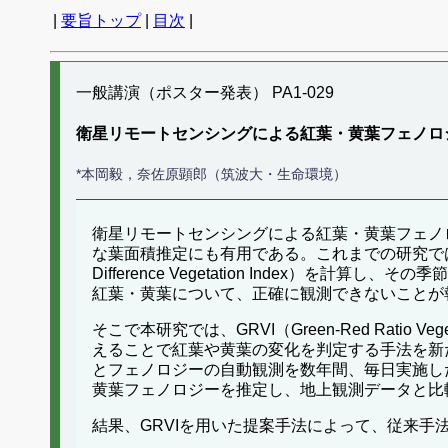
|
要旨トップ
|
目次
|
一般講演（ポスター発表） PA1-029
衛星リモートセンシングによる紅葉・黄葉フェノロ
*本岡毅，奈佐原顕郎（筑波大・生命環境）
衛星リモートセンシングによる紅葉・黄葉フェノ
な葉面積推定にも有用である。これまでの研究では、
Difference Vegetation Inde
紅葉・黄葉について、正確に観測できないことが
そこで本研究では、GRVI（Green-Red Rat
えることで紅葉や黄葉の変化を判定する手法を新
とフェノロジーの自動観測を数年間、毎日実施した
黄葉フェノロジーを推定し、地上観測データと比
結果、GRVIを用いた提案手法によって、従来