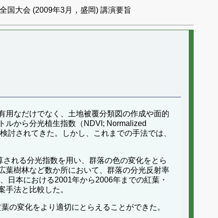
国大会 (2009年3月，盛岡) 講演要旨
有用なだけでなく、土地被覆分類図の作成や面的
植生指数（NDVI; Normalized
する手法が検討されてきた。しかし、これまでの手法では、
射率から計算される分光指数を用い、群落の色の変化をとら
広葉樹林など数か所において、群落の分光反射率
日本における2001年から2006年までの紅葉・
案手法と比較した。
黄葉の変化をより適切にとらえることができた。