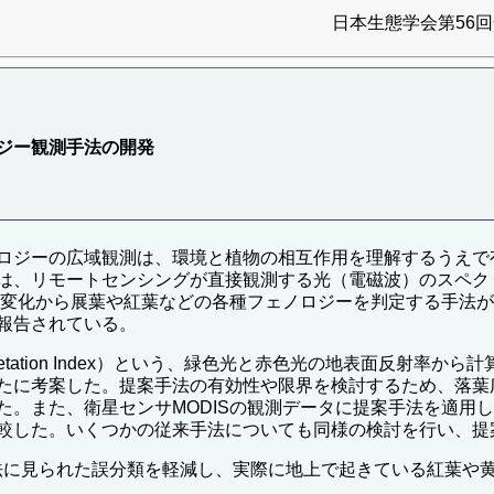
日本生態学会第56回全
ジー観測手法の開発
ロジーの広域観測は、環境と植物の相互作用を理解するうえで
リモートセンシングが直接観測する光（電磁波）のスペクトルから分光
x）を計算し、その季節変化から展葉や紅葉などの各種フェノロジーを判定
報告されている。
io Vegetation Index）という、緑色光と赤色光の地表面反
たに考案した。提案手法の有効性や限界を検討するため、落葉
。また、衛星センサMODISの観測データに提案手法を適用し、
較した。いくつかの従来手法についても同様の検討を行い、提
手法に見られた誤分類を軽減し、実際に地上で起きている紅葉や