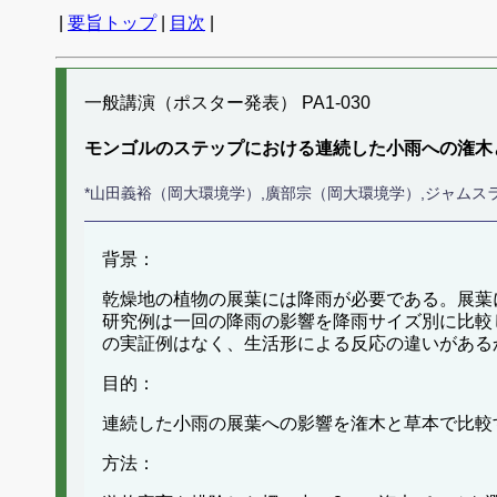
|
要旨トップ
|
目次
|
一般講演（ポスター発表） PA1-030
モンゴルのステップにおける連続した小雨への潅木
*山田義裕（岡大環境学）,廣部宗（岡大環境学）,ジャム
背景：
乾燥地の植物の展葉には降雨が必要である。展葉
研究例は一回の降雨の影響を降雨サイズ別に比較
の実証例はなく、生活形による反応の違いがある
目的：
連続した小雨の展葉への影響を潅木と草本で比較
方法：