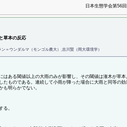
日本生態学会第56回全
と草本の反応
スラン＝ウンダルマ（モンゴル農大）,吉川賢（岡大環境学）
にはある閾値以上の大雨のみが影響し、その閾値は潅木が草本
したものである。連続して小雨が降った場合に大雨と同等の効
かも明らかでない。
する。