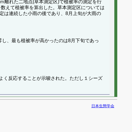
ｍ離れた二地点(草本測定区)で植被率の測定を行
数を数えて植被率を算出した。草本測定区については
定は連続した小雨の後であり、8月上旬が大雨の
昇し、最も植被率が高かったのは8月下旬であっ
よく反応することが示唆された。ただし１シーズ
日本生態学会