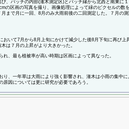
び、パッチの内部(潅木測定区)とパッチ縁から北西と南東に１
20cmの区画の写真を撮り、画像処理によって緑のピクセルの
７月まで月に一回、8月のみ大雨前後の二回測定した。７月の測
において7月から8月上旬にかけて減少した後8月下旬に再び上
潅木は７月の上昇がより大きかった。
られ、最も植被率が高い時期は区画によって異なった。
おり、一年草は大雨により強く影響され、潅木は小雨の集中に
の原因については更に研究が必要であろう。