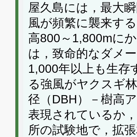
屋久島には，最大瞬間
風が頻繁に襲来す
高800～1,800
は，致命的なダメ
1,000年以上も生
る強風がヤクスギ
径（DBH）－樹高
表現されているか
所の試験地で，拡張