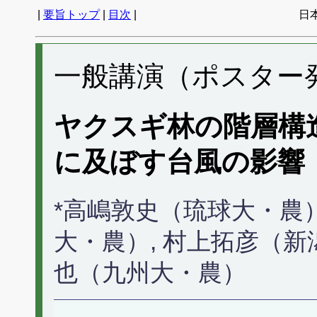
|
要旨トップ
|
目次
|
日
一般講演（ポスター発表
ヤクスギ林の階層構
に及ぼす台風の影響
*高嶋敦史（琉球大・農）
大・農）, 村上拓彦（新
也（九州大・農）