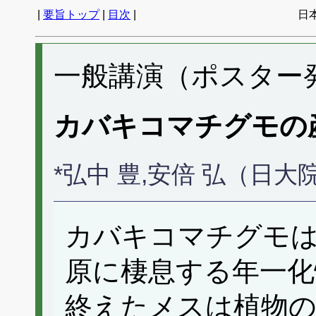
|
要旨トップ
|
目次
|
日
一般講演（ポスター発表
カバキコマチグモの
*弘中 豊,安倍 弘（日
カバキコマチグモ
原に棲息する年一化
終えたメスは植物の