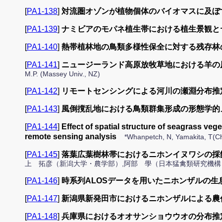
[
PA1-138
]
対流圏オゾンが植物個体のバイオマスに及ぼす長期的
[
PA1-139
]
ナミビアのモパネ植生帯における植生景観と
[
PA1-140
]
熱帯植林地の鳥類多様性保全に対する残存林
[
PA1-141
]
ニュージーランド高原放牧草地における羊の
M.P. (Massey Univ., NZ)
[
PA1-142
]
リモートセンシングによる河川の瀬淵分布推
[
PA1-143
]
風倒撹乱地における鳥類群集形成の形態学的
[
PA1-144
]
Effect of spatial structure of seagrass ve
remote sensing analysis
*Whanpetch, N, Yamakita, T(Ch
[
PA1-145
]
落葉広葉樹林帯におけるニホンイヌワシの採
上 拓彦（新潟大学・農学部）,阿部 學（日本猛禽類研究機構
[
PA1-146
]
時系列ALOSデータを用いたニホンザルの生
[
PA1-147
]
新潟県新発田市におけるニホンザルによる農
[
PA1-148
]
兵庫県におけるオオサンショウウオの分布推