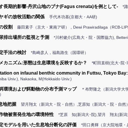
影響-丹沢山地のブナ(Fagus crenata)を例として-
*
ヤギの放牧活動の関係
手代木功基(京都大・AA研)
の役割
藤田素子（京大・東南ア研），Dewi Prawiradilaga（RCB
尿排出場所の監視と予測
*川村健介(広島大・院・国際協力), Betteridge, K.,
定手法の検討
*島崎彦人，福島路生（国環研）
メカニズム:形態は生息環境を反映するか？
*町田直樹(北大･院
getation on infaunal benthic community in Futtsu, Tokyo Bay
iba Univ.), Nakaoka, M(Hokkaido Univ.)
餌環境および餌動物の分布予測マップ
＊布野隆之（新潟大学大学
）
息地把握
望月翔太（新潟大・院・自然）,芝原知（新潟大・院・自然
作物被害発生地の環境特性
*芝原 知(新潟大･院),望月 翔太(新潟
定モデルを用いた生息地分断化の評価
*田口勇輝（京大院地環・