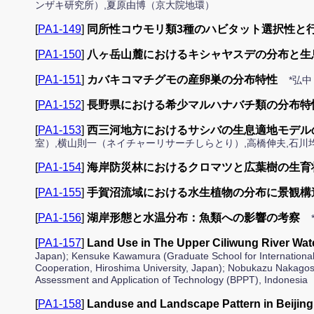
ンザキ研究所）,夏原由博（京大院地環）
[
PA1-149
]
同所性コウモリ類3種のハビタット選択性と
[
PA1-150
]
八ヶ岳山麓におけるキシャヤスデの分布と生
[
PA1-151
]
カバキコマチグモの産卵巣の分布特性
*弘
[
PA1-152
]
長野県における希少マルハナバチ類の分布特
[
PA1-153
]
西三河地方におけるサシバの生息適地モデル
室）,横山則一（ネイチャーリサーチしらとり）,高橋伸夫,石川
[
PA1-154
]
海岸防災林におけるクロマツと広葉樹の生育
[
PA1-155
]
手賀沼流域における水生植物の分布に景観構
[
PA1-156
]
湖岸形態と水温分布：魚類への影響の考察
[
PA1-157
]
Land Use in The Upper Ciliwung River Wat
Japan); Kensuke Kawamura (Graduate School for International
Cooperation, Hiroshima University, Japan); Nobukazu Nakagos
Assessment and Application of Technology (BPPT), Indonesia
[
PA1-158
]
Landuse and Landscape Pattern in Beijin