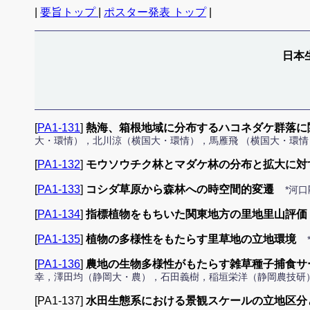
|
要旨トップ
|
ポスター発表 トップ
|
日本
[
PA1-131
]
熱海、箱根地域に分布するハコネダケ群落に
大・環情），北川涼（横国大・環情），馬雁飛 （横国大・
[
PA1-132
]
モウソウチク林とマダケ林の分布と拡大に対
[
PA1-133
]
コシダ草原から森林への時空間的変遷
*河
[
PA1-134
]
指標植物をもちいた関東地方の里地里山評価
[
PA1-135
]
植物の多様性をもたらす里草地の立地環境
[
PA1-136
]
農地の生物多様性がもたらす雑草種子捕食サ
幸，澤田均（静岡大・農），石田義樹，稲垣栄洋（静岡農技研
[PA1-137]
水田生態系における景観スケールの立地区分