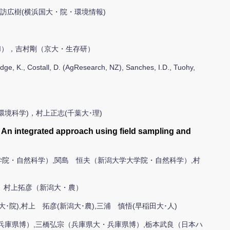
諏訪広樹(横浜国大・院・環境情報)
-LIPI），吉村剛（京大・生存研）
 Costall, D. (AgResearch, NZ), Sanches, I.D., Tuohy,
･環境科学)，村上正志(千葉大･理)
: An integrated approach using field sampling and
院・自然科学）,関島 恒夫（新潟大学大学院・自然科学）,村
）村上拓彦（新潟大・農）
大･院),村上 拓彦(新潟大･農),三浦 慎悟(早稲田大･人)
兵庫県博）,三橋弘宗（兵庫県大・兵庫県博）,栃本武良（日本ハ