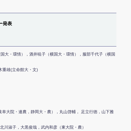
ー発表
横国大・環情），酒井暁子（横国大・環情），服部千代子（横国
木重雄(立命館大・文)
岐阜大院・連農，静岡大・農），丸山啓輔， 足立行徳，山下雅
北川淑子，大黒俊哉，武内和彦（東大院・農）