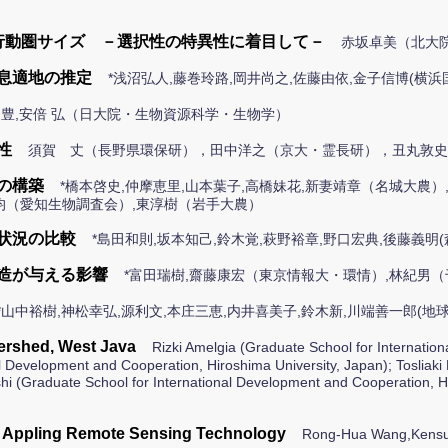
行動圏サイズ －選択性の特異性に着目して－
赤坂卓美（北大院
息適地の推定
*浅沼弘人,藤巻玲路,岡井尚之,佐藤由依,金子信博(横浜
中 豊,安倍 弘（日大院・生物資源科学・生物学）
性
須賀 丈（長野県環保研），田中洋之（京大・霊長研），丑丸敦史
の構築
*橋本啓史,仲摩恵里,山本葉子,高橋妹花,新妻靖章（名城大農
均（愛知生物調査会）,東淳樹（岩手大農）
状況の比較
*島田和則,坂本知己,鈴木覚,萩野裕章,野口宏典,後藤義明
造が与える影響
*富田瑞樹,齋藤康宏（東京情報大・環情）,林紀男
*山中裕樹,神松幸弘,源利文,本庄三恵,内井喜美子,鈴木新,川端善一郎(地球
ershed, West Java
Rizki Amelgia (Graduate School for Internatio
 Development and Cooperation, Hiroshima University, Japan); Tosliaki
hi (Graduate School for International Development and Cooperation, H
g Appling Remote Sensing Technology
Rong-Hua Wang,Kensu