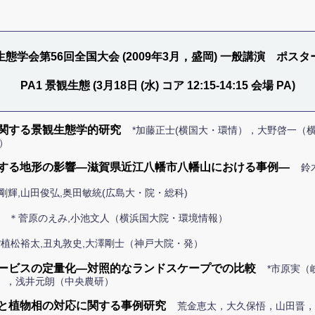
生態学会第56回全国大会 (2009年3月，盛岡) 一般講演 ポスタ
PA1 景観生態 (3月18日 (水) コア 12:15-14:15 会場 PA)
関する景観生態学的研究
*加藤正士(横国大・環情），大野啓一（
環情）
する地形の影響―滋賀県近江八幡市八幡山における事例―
鈴
口剛輝,山田俊弘,奥田敏統(広島大・院・総科)
＊菅原のえみ,小池文人（横浜国大院・環境情報）
*植松裕太,丑丸敦史,大澤剛士（神戸大院・発）
ービスの定量化―対照的なランドスケープでの比較
*市原実（
），浅井元朗（中央農研）
と植物相の対応に関する事例研究
荒金恵太，大久保悟，山田晋，