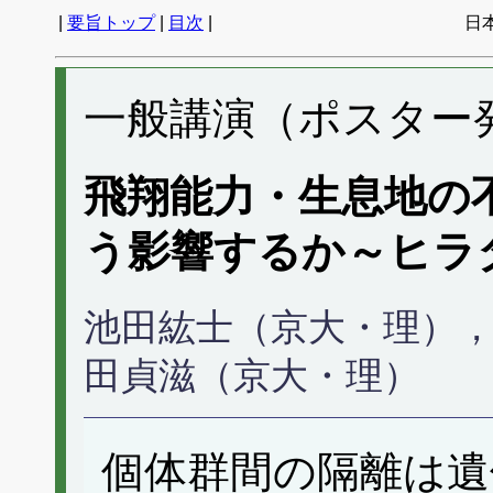
|
要旨トップ
|
目次
|
日
一般講演（ポスター発表
飛翔能力・生息地の
う影響するか～ヒラ
池田紘士（京大・理）
田貞滋（京大・理）
個体群間の隔離は遺