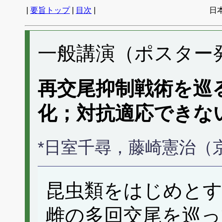
|
要旨トップ
|
目次
|
日
一般講演（ポスター発表
再交尾抑制戦術を巡
化；対抗適応できな
*日室千尋，藤崎憲治（
昆虫類をはじめと
雌の多回交尾を巡っ