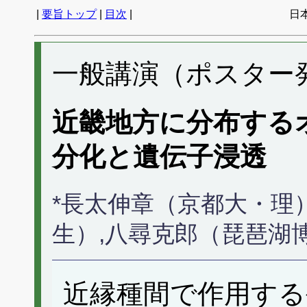
|
要旨トップ
|
目次
|
日
一般講演（ポスター発表
近畿地方に分布する
分化と遺伝子浸透
*長太伸章（京都大・理
生）,八尋克郎（琵琶湖
近縁種間で作用する