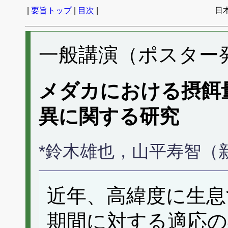
|
要旨トップ
|
目次
|
日
一般講演（ポスター発表
メダカにおける摂餌
異に関する研究
*鈴木雄也，山平寿智（
近年、高緯度に生息
期間に対する適応の