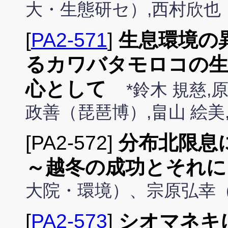
大・生態研セ）,西村欣也
[
PA2-571
]
生息環境の
るカワバタモロコの生
心として
*鈴木 規慈
政善（琵琶博）,畠山 絵美
[PA2-572]
分布北限息
～越冬の成功とそれに
大院・環境）、宗原弘幸（
[
PA2-573
]
シオマネキ