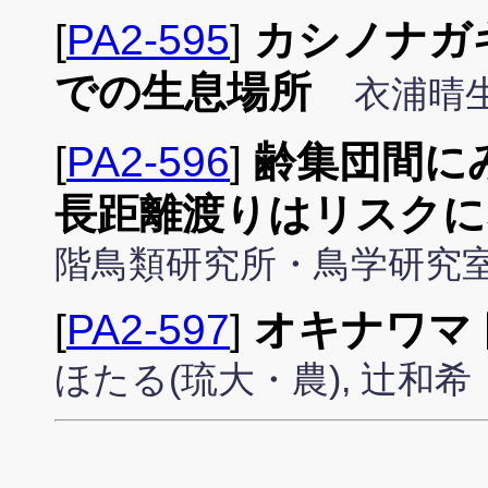
[
PA2-595
]
カシノナガ
での生息場所
衣浦晴
[
PA2-596
]
齢集団間に
長距離渡りはリスクに
階鳥類研究所・鳥学研究
[
PA2-597
]
オキナワマ
ほたる(琉大・農), 辻和