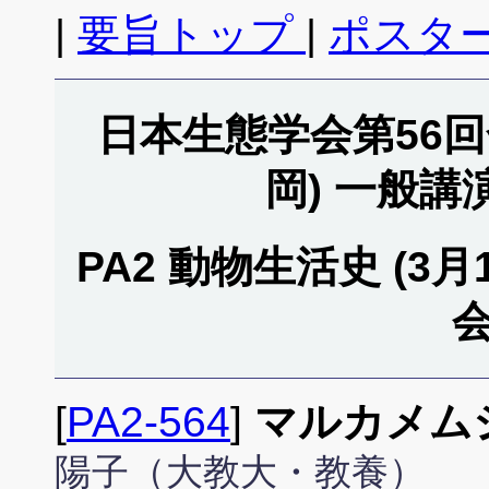
|
要旨トップ
|
ポスタ
日本生態学会第56回全
岡) 一般
PA2 動物生活史 (3月19
会
[
PA2-564
]
マルカメム
陽子（大教大・教養）