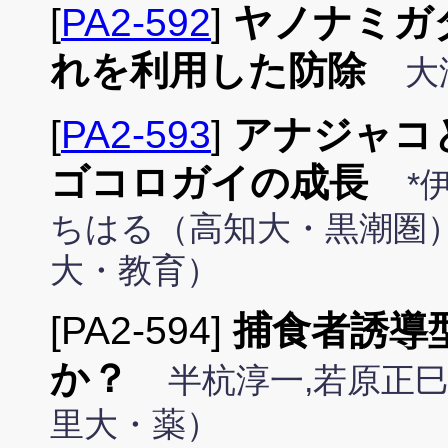
[
PA2-592
]
ヤノナミガ
れを利用した防除
大
[
PA2-593
]
アナジャコ
ゴコロガイの成長
*
ちはる（高知大・黒潮圏
大・教育）
[PA2-594]
捕食者誘導
か？
半杭淳一,若原正
里大・薬）