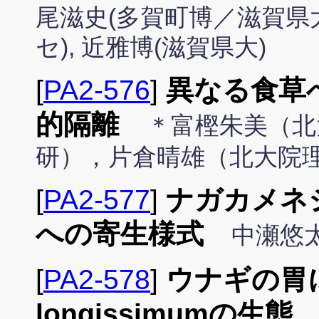
尾滋史(多賀町博／滋賀県大
セ), 近雅博(滋賀県大)
[
PA2-576
]
異なる食草
的隔離
＊富樫朱美（北
研），片倉晴雄（北大院
[
PA2-577
]
ナガカメネ
への寄生様式
中瀬悠
[
PA2-578
]
ウナギの胃に
longissimumの生態