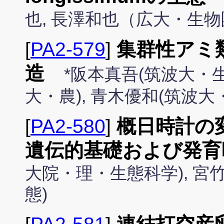
也, 長澤和也（広大・生
[
PA2-579
]
集群性アミ
造
*阪本真吾(筑波大・生
大・農), 青木優和(筑波大
[
PA2-580
]
概日時計の
遺伝的基礎および発育
大院・理・生態科学), 宮
態)