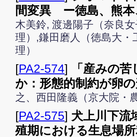
間変異 ー徳島、熊本
木美鈴, 渡邊陽子（奈良
理）,鎌田磨人（徳島大・
理）
[
PA2-574
]
「産みの苦
か：形態的制約が卵の
之、西田隆義（京大院・
[
PA2-575
]
犬上川下流
殖期における生息場所