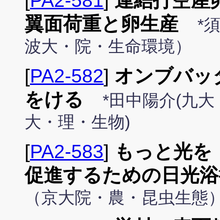
[
PA2-581
]
連結打空産
翼面荷重と卵生産
*
波大・院・生命環境）
[
PA2-582
]
オンブバッ
をける
*田中陽介(九大
大・理・生物)
[
PA2-583
]
もっと光を
促進するための日光浴
（京大院・農・昆虫生態