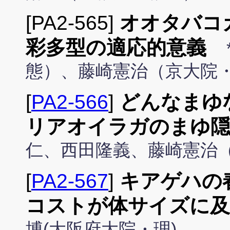
[PA2-565]
オオタバコ
彩多型の適応的意義
態）、藤崎憲治（京大院
[
PA2-566
]
どんなまゆ
リアオイラガのまゆ隠
仁、西田隆義、藤崎憲治
[
PA2-567
]
キアゲハの
コストが体サイズに及
博(大阪府大院・理)