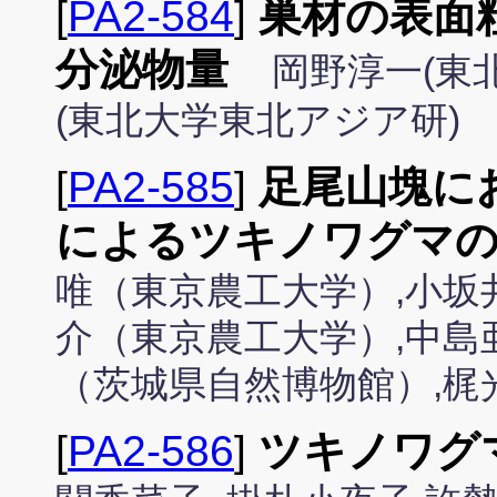
[
PA2-584
]
巣材の表面
分泌物量
岡野淳一(東
(東北大学東北アジア研)
[
PA2-585
]
足尾山塊に
によるツキノワグマの
唯（東京農工大学）,小坂
介（東京農工大学）,中島
（茨城県自然博物館）,梶
[
PA2-586
]
ツキノワグ