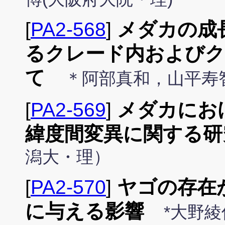
[
PA2-568
]
メダカの成
るクレード内およびク
て
＊阿部真和，山平寿
[
PA2-569
]
メダカにお
緯度間変異に関する研
潟大・理）
[
PA2-570
]
ヤゴの存在
に与える影響
*大野