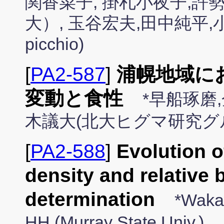
関香菜子, 掛札小夜子,許
大）, 玉谷宏夫,田中純平
picchio)
[
PA2-587
]
浦幌地域に
変動と食性
*早船琢磨
木議大(北大ヒグマ研究グ
[
PA2-588
]
Evolution o
density and relative
determination
*Wakan
HH (Murray State Univ.)