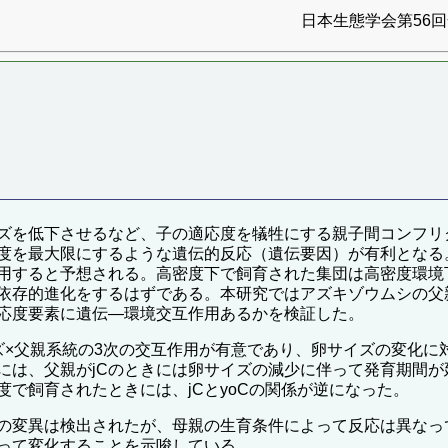
日本生態学会第56回全
ズを低下させるなど、子の適応度を犠牲にする親子間コンフリ
度を最大限にするような遺伝的反応（遺伝要因）が有利となる
用すると予想される。高密度下で飼育された集団は高密度環境
存的進化をするはずである。本研究ではアズキゾウムシの父親2
応度要素に遺伝―環境交互作用あるかを検証した。
ズ×父親系統の3次の交互作用が有意であり、卵サイズの変化に
には、父親がjCのときには卵サイズの減少に伴って発育期間が
で飼育されたときには、jCとyoCの関係が逆になった。
の変異は検出されたが、母親の生育条件によって反応は異なっ
って変化することを示唆している。