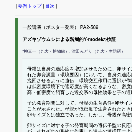
|
要旨トップ
|
目次
|
一般講演（ポスター発表） PA2-589
アズキゾウムシによる階層的Y-modelの検証
*柳真一（九大・博物館）, 津田みどり（九大・生防研）
母親は自身の適応度を増加させるために、卵サイ
れた卵資源量（環境要因）において、自身の適応
挽回させるように遺伝―環境交互作用に選択が作
は低密度環境下で適応度が高くなるような、密度依
高・低密度で飼育した近交系の母性効果と子の適
子の発育期間に対して、母親の生育条件×卵サイ
ことが示された。母親が低密度で生育されたとき
卵サイズとは独立であった。しかし、母親が高密度
卵サイズに対する子の発育期間の遺伝子型の反応
が、それぞれの系統に作用した過去の選択圧によ