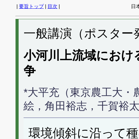
|
要旨トップ
|
目次
|
日
一般講演（ポスター発表
小河川上流域におけ
争
*大平充（東京農工大・
絵，角田裕志，千賀裕
環境傾斜に沿って種