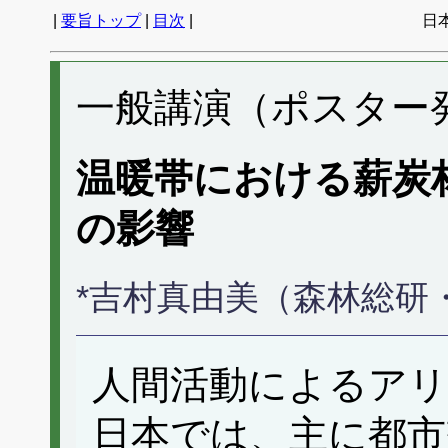
|
要旨トップ
|
目次
|
日
一般講演（ポスター発表
温暖帯における薪炭
の影響
*吉村真由美（森林総研
人間活動によるアリ
日本では、主に都市