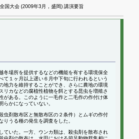
国大会 (2009年3月，盛岡) 講演要旨
越冬場所を提供するなどの機能を有する環境保全
べて１ヶ月以上遅い６月中下旬に行われるという
の地力を維持することができ、さらに農地の環境
スリカなどの腐植性植物を餌とする昆虫を増殖さ
性がある。このように一毛作と二毛作の作付け体
明らかになっていない。
殺虫剤散布区と無散布区の２条件）とムギの作付
なりうる種の発生を調査をした。
していた。一方、ウンカ類は、殺虫剤を散布され
殺虫剤の散布は、水田における節足動物群集相に