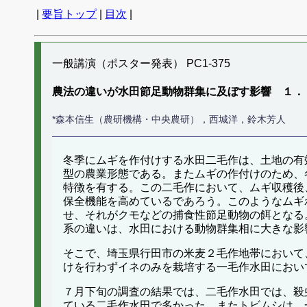
|
要旨トップ
|
目次
|
一般講演（ポスター発表） PC1-375
農法の違いが水田節足動物群集に及ぼす影響 １．
*森本信生（農研機構・中央農研），西城洋，鈴木芳人
冬季にムギを作付けする水田二毛作は、土地の有
型の農業形態である。またムギの作付けのため、
特徴を有する。この二毛作において、ムギ収穫後
保全機能を高めているであろう。このようなムギ
せ、それがクモなどの捕食性節足動物の餌となる
系の違いは、水田における動物群集相に大きな影
そこで、埼玉県行田市の米麦２毛作地帯において
けを行わずイネのみを栽培する一毛作水田におい
７月下旬の調査の結果では、二毛作水田では、殺
ている二毛作水田で多かった。またトビムシは、