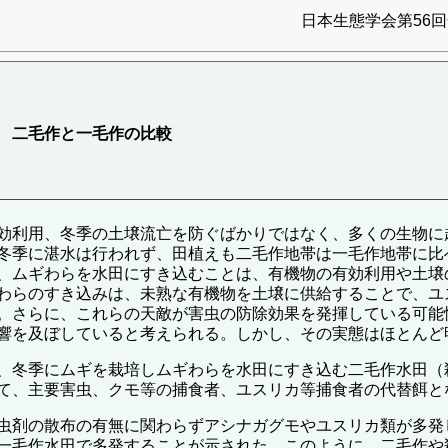
日本生態学会第56回全
 二毛作と一毛作の比較
効利用、冬季の土壌流亡を防ぐばかりではなく、多くの生物に
冬季に湛水は行われず、田植えも二毛作地帯は一毛作地帯に比
、ムギわらを水田にすき込むことは、有機物の有効利用や土壌
わらのすき込みは、未熟な有機物を土壌に供給することで、ユ
。さらに、これらの天敵が害虫の防除効果を発揮している可能
響を及ぼしていると考えられる。しかし、その実態はほとんど
、冬季にムギを栽培しムギわらを水田にすき込む二毛作水田（
て、主要害虫、クモ等の捕食者、ユスリカ等捕食者の代替餌と
虫剤の散布の有無に関わらずアシナガグモやユスリカ類が多発
一毛作水田で多発することが示された。このように、二毛作や