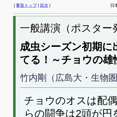
|
要旨トップ
|
目次
|
日
一般講演（ポスター発表
成虫シーズン初期に
てる！～チョウの雄
竹内剛（広島大・生物
チョウのオスは配
らの闘争は2頭が円