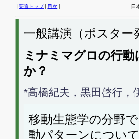
|
要旨トップ
|
目次
|
日
一般講演（ポスター発表
ミナミマグロの行動はL
か？
*高橋紀夫，黒田啓行，
移動生態学の分野で
動パターンについて