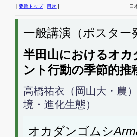
|
要旨トップ
|
目次
|
日
一般講演（ポスター発表
半田山におけるオカ
ント行動の季節的推
高橋祐衣（岡山大・農
境・進化生態）
オカダンゴムシ
Arma