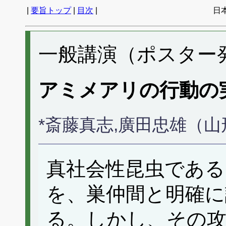
|
要旨トップ
|
目次
|
日
一般講演（ポスター発表
アミメアリの行動の
*斎藤真志,廣田忠雄（
真社会性昆虫である
を、巣仲間と明確に
る。しかし、その攻