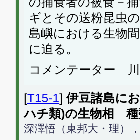
の捕食者の被食－捕
ギとその送粉昆虫の
島嶼における生物間
に迫る。
コメンテーター 
[
T15-1
]
伊豆諸島に
ハチ類)の生物相 
深澤悟（東邦大・理）