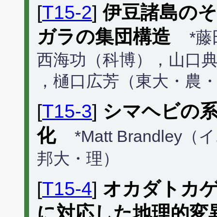
[
T15-2
]
伊豆諸島の
ガラの集団構造
*
西海功（科博），山口
，樋口広芳（東大・農
[
T15-3
]
シマヘビの
化
*Matt Brand
邦大・理）
[
T15-4
]
オカダトカ
に対応した地理的変