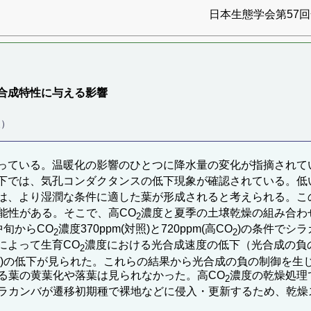
日本生態学会第57回全
合成特性に与える影響
支）
っている。温暖化の影響のひとつに降水量の変化が指摘されてい
下では、気孔コンダクタンスの低下現象が確認されている。低
は、より湿潤な条件に適した葉が形成されると考えられる。こ
能性がある。そこで、高CO
濃度と夏季の土壌乾燥の組み合わ
2
旬からCO
濃度370ppm(対照)と720ppm(高CO
)の条件でシ
2
2
によって生育CO
濃度における光合成速度の低下（光合成の負
2
Jmax)の低下が見られた。これらの結果から光合成の負の制御
る葉の黄葉化や落葉は見られなかった。高CO
濃度の乾燥処理
2
ラカンバが遷移初期種で裸地などに侵入・更新するため、乾燥