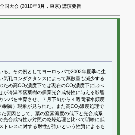
国大会 (2010年3月，東京) 講演要旨
る。その例としてヨーロッパで2003年夏季に生
い気孔コンダクタンスによって蒸散量も減少する
のため高CO
濃度下では現在のCO
濃度下に比べ
2
2
せが冷温帯落葉樹の個葉光合成特性に与える影響
ラカンバを生育させ、７月下旬から４週間灌水頻度
の制御）現象が見られた。また高CO
濃度処理で
2
を生じた要因として、葉の窒素濃度の低下と光合成系
で光合成特性が対照の乾燥処理と比べて明瞭に低
ストレスに対する耐性が強いという性質によるも