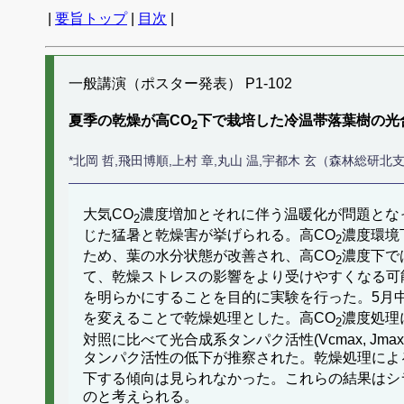
|
要旨トップ
|
目次
|
一般講演（ポスター発表） P1-102
夏季の乾燥が高CO
下で栽培した冷温帯落葉樹の光
2
*北岡 哲,飛田博順,上村 章,丸山 温,宇都木 玄（森林総研北
大気CO
濃度増加とそれに伴う温暖化が問題とな
2
じた猛暑と乾燥害が挙げられる。高CO
濃度環境
2
ため、葉の水分状態が改善され、高CO
濃度下で
2
て、乾燥ストレスの影響をより受けやすくなる可
を明らかにすることを目的に実験を行った。5月中
を変えることで乾燥処理とした。高CO
濃度処理
2
対照に比べて光合成系タンパク活性(Vcmax, 
タンパク活性の低下が推察された。乾燥処理によ
下する傾向は見られなかった。これらの結果はシ
のと考えられる。