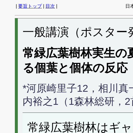
|
要旨トップ
|
目次
|
日
一般講演（ポスター発表
常緑広葉樹林実生の
る個葉と個体の反応
*河原崎里子12，相川真
内裕之1（1森林総研，
常緑広葉樹林はギャ