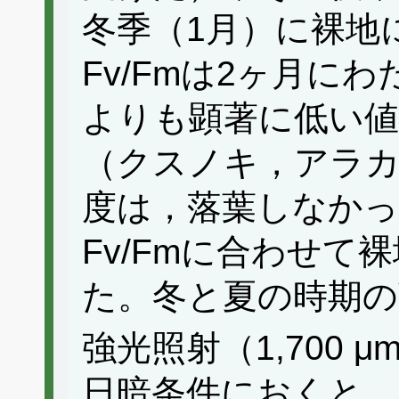
冬季（1月）に裸地
Fv/Fmは2ヶ月に
よりも顕著に低い
（クスノキ，アラカ
度は，落葉しなか
Fv/Fmに合わせて
た。冬と夏の時期の
強光照射（1,700 μm
日暗条件におくと，