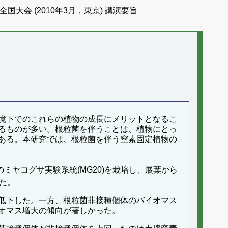
国大会 (2010年3月，東京) 講演要旨
境下でのこれらの植物の成長にメリットとなるこ
るものが多い。根粒菌を伴うことは、植物にとっ
ある。本研究では、根粒菌を伴う窒素固定植物の
ミヤコグサ実験系統(MG20)を栽培し、展葉から
た。
低下した。一方、根粒菌非接種個体のバイオマス
オマス増大の傾向が著しかった。