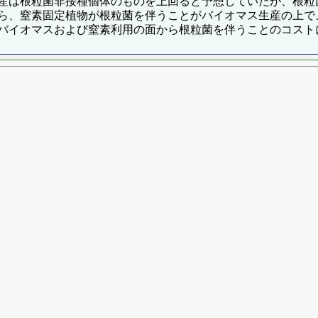
産は根粒菌非接種個体のものを上回ると予想していたが、根粒
ら、窒素固定植物が根粒菌を伴うことがバイオマス生産の上で
バイオマスおよび窒素利用の面から根粒菌を伴うことのコスト