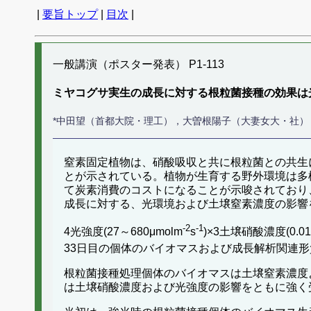
|
要旨トップ
|
目次
|
一般講演（ポスター発表） P1-113
ミヤコグサ実生の成長に対する根粒菌接種の効果は
*中田望（首都大院・理工），大曽根陽子（大妻女大・社
窒素固定植物は、硝酸吸収と共に根粒菌との共生
とが示されている。植物が生育する野外環境は多
て炭素消費のコストになることが示唆されており
成長に対する、光環境および土壌窒素濃度の影響
-2
-1
4光強度(27～680μmolm
s
)×3土壌硝酸濃度(0.0
33日目の個体のバイオマスおよび成長解析関連
根粒菌接種処理個体のバイオマスは土壌窒素濃度
は土壌硝酸濃度および光強度の影響をともに強く