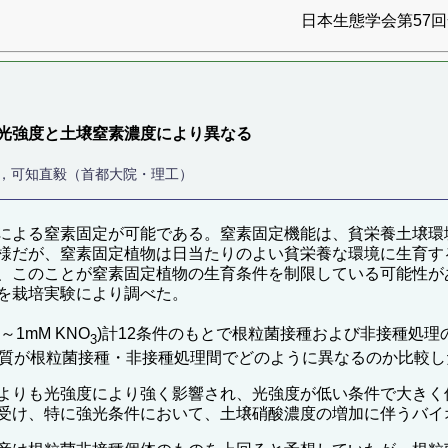
日本生態学会第57回全
光強度と土壌窒素濃度により異なる
），可知直毅（首都大院・理工）
による窒素固定が可能である。窒素固定機能は、貧栄養土壌環
様だが、窒素固定植物は日当たりのよい貧栄養な環境に生育す
、このことが窒素固定植物の生育条件を制限している可能性が
を栽培実験により調べた。
1～1mM KNO
)計12条件のもとで根粒菌接種および非接種処理の
3
形質が根粒菌接種・非接種処理間でどのように異なるのか比較し
よりも光強度により強く影響され、光強度が低い条件で大きく
受け、特に強光条件において、土壌硝酸濃度の増加に伴うバイ