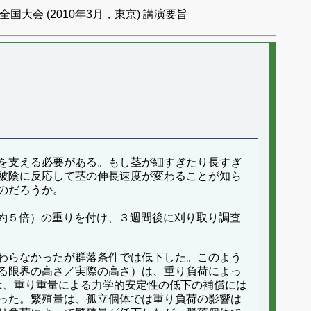
国大会 (2010年3月，東京) 講演要旨
を支える必要がある。もし茎が細すぎたり長すぎ
被陰に反応して茎の伸長速度が変わることが知ら
のだろうか。
の約５倍）の重りを付け、３週間後に刈り取り調査
わらなかったが群落条件では低下した。このよう
る限界の高さ／実際の高さ）は、重り負荷によっ
変化は、重り重量による力学的安定性の低下の補償には
った。繁殖量は、孤立個体では重り負荷の影響は