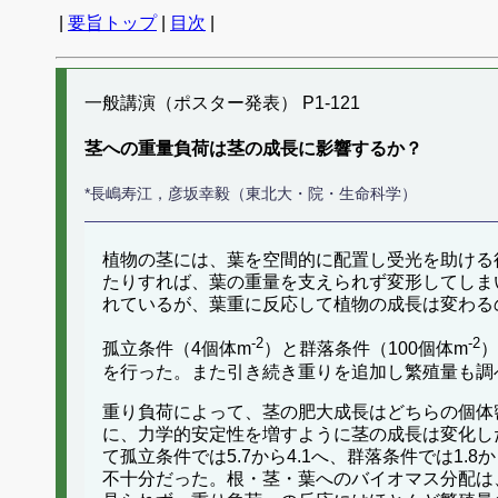
|
要旨トップ
|
目次
|
一般講演（ポスター発表） P1-121
茎への重量負荷は茎の成長に影響するか？
*長嶋寿江，彦坂幸毅（東北大・院・生命科学）
植物の茎には、葉を空間的に配置し受光を助ける
たりすれば、葉の重量を支えられず変形してしま
れているが、葉重に反応して植物の成長は変わる
-2
-2
孤立条件（4個体m
）と群落条件（100個体m
）
を行った。また引き続き重りを追加し繁殖量も調
重り負荷によって、茎の肥大成長はどちらの個体
に、力学的安定性を増すように茎の成長は変化し
て孤立条件では5.7から4.1へ、群落条件では1
不十分だった。根・茎・葉へのバイオマス分配は