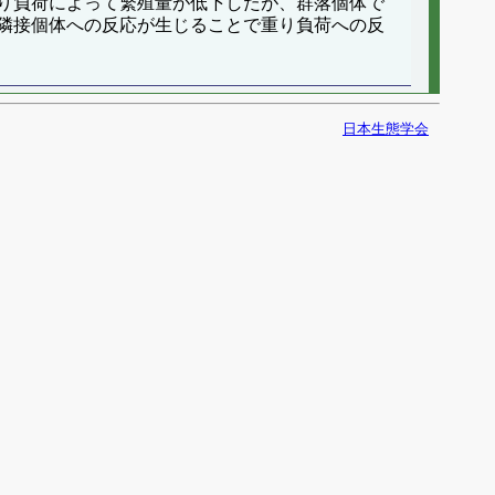
り負荷によって繁殖量が低下したが、群落個体で
隣接個体への反応が生じることで重り負荷への反
日本生態学会