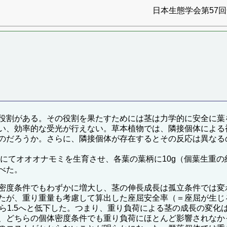
日本生態学会第57回全
役割がある。その役割を果たすためには茎は力学的に安全に葉
い、効率的な受光が行えない。草本植物では、隣接個体による
のだろうか。さらに、隣接個体が存在するとその反応は異なる
にてオオオナモミを生育させ、各葉の葉柄に10g（個葉生重
べた。
密度条件でもわずかに増大し、茎の伸長成長は孤立条件では変
たが、重り重量も考慮して算出した座屈安全率（＝座屈が生じ
.8から1.5へと低下した。つまり、重り負荷による茎の成長の
、どちらの個体密度条件でも重り負荷にほとんど影響されなか