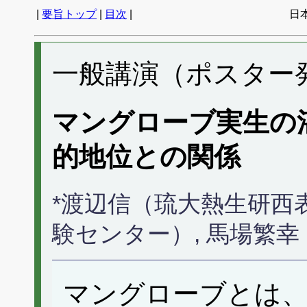
|
要旨トップ
|
目次
|
日
一般講演（ポスター発表
マングローブ実生の
的地位との関係
*渡辺信（琉大熱生研西
験センター）, 馬場繁
マングローブとは、