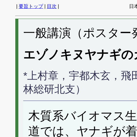
|
要旨トップ
|
目次
|
日
一般講演（ポスター発表
エゾノキヌヤナギの
*上村章，宇都木玄，飛
林総研北支）
木質系バイオマス生
道では、ヤナギが