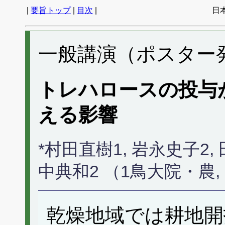
|
要旨トップ
|
目次
|
日
一般講演（ポスター発表
トレハロースの投与
える影響
*村田直樹1, 岩永史子2, 田中浄1
中典和2 （1鳥大院・農,
乾燥地域では耕地開