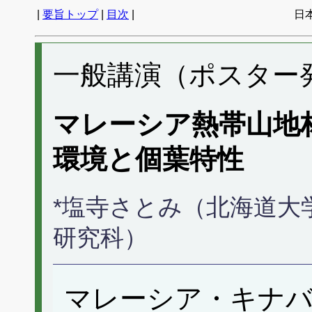
|
要旨トップ
|
目次
|
日
一般講演（ポスター発表
マレーシア熱帯山地
環境と個葉特性
*塩寺さとみ（北海道大
研究科）
マレーシア・キナバ